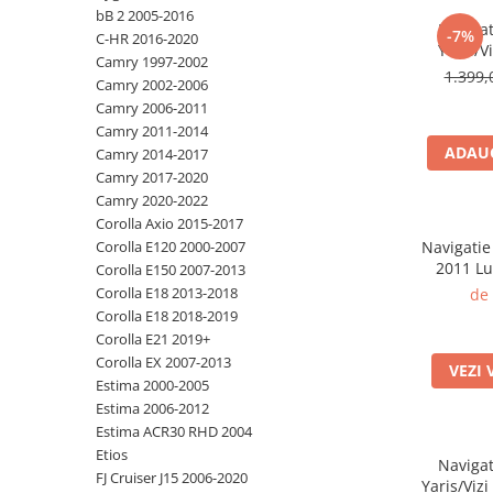
bB 2 2005-2016
Navigat
-7%
C-HR 2016-2020
Yaris/V
Camry 1997-2002
St
1.399,
Camry 2002-2006
13,Carpla
Camry 2006-2011
, 4G
Camry 2011-2014
Internet,
ADAUG
Camry 2014-2017
Camry 2017-2020
Camry 2020-2022
Corolla Axio 2015-2017
Corolla E120 2000-2007
Navigatie
2011 L
Corolla E150 2007-2013
ROM, O
Corolla E18 2013-2018
de 
Display 
Corolla E18 2018-2019
Carplay
Corolla E21 2019+
4G, Bluet
Corolla EX 2007-2013
VEZI 
Estima 2000-2005
Estima 2006-2012
Estima ACR30 RHD 2004
Etios
Navigat
FJ Cruiser J15 2006-2020
Yaris/Viz