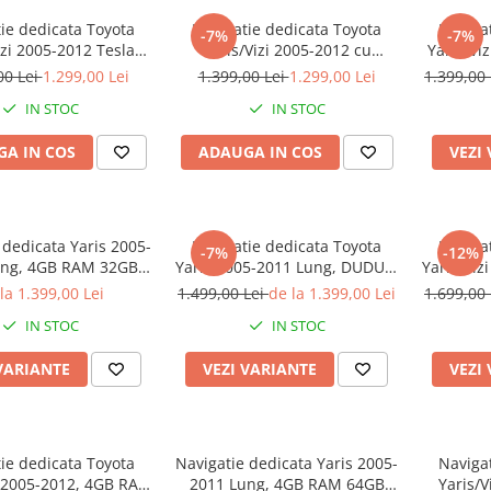
ie dedicata Toyota
Navigatie dedicata Toyota
Naviga
-7%
-7%
izi 2005-2012 Tesla
Yaris/Vizi 2005-2012 cu
Yaris/Vi
yle, ANDROID
butoane rotative model 2024,
4GB
00 Lei
1.299,00 Lei
1.399,00 Lei
1.299,00 Lei
1.399,00
y&Android Auto, 9.7"
4GB RAM 64GB ROM,
Octaco
IN STOC
IN STOC
B RAM 64GB ROM,
Quadcore, Android 13, Display
Androi
 Aplicatii, Waze, GPS
QLED 9", DSP, Carplay,
DSP, C
A IN COS
ADAUGA IN COS
VEZI
Android Auto, Internet,
Youtube
 dedicata Yaris 2005-
Navigatie dedicata Toyota
Naviga
-7%
-12%
ung, 4GB RAM 32GB
Yaris 2005-2011 Lung, DUDU3,
Yaris/Viz
ctacore, Android,
4GB RAM 64GB ROM,
128G
la 1.399,00 Lei
1.499,00 Lei
de la 1.399,00 Lei
1.699,00
QLED 9", DSP,
Octacore, Platforma 8581,
Platfor
IN STOC
IN STOC
&Android Auto, SIM
Android, Display QLED 9",
Displa
ooth, Ventilator Activ
DSP, Carplay&AndroidAuto
camera 3
VARIANTE
VEZI VARIANTE
VEZI
ie dedicata Toyota
Navigatie dedicata Yaris 2005-
Naviga
i 2005-2012, 4GB RAM
2011 Lung, 4GB RAM 64GB
Yaris/V