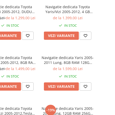
tie dedicata Toyota
Navigatie dedicata Toyota
zi 2005-2012, DUDU3,
Yaris/Vizi 2005-2012, 4 GB
 RAM 64GB ROM,
RAM 32 ROM, Android 13,
 Lei
de la 1.299,00 Lei
de la 1.399,00 Lei
re, Platforma 8581,
Display QLED 9", DSP, Carplay,
IN STOC
IN STOC
d, Display QLED 9",
Android Auto, Internet,
arplay&AndroidAuto
Youtube, Waze, WI-FI, USB,
 VARIANTE
VEZI VARIANTE
Bluetooth
tie dedicata Toyota
Navigatie dedicata Yaris 2005-
i 2005-2012, 8GB RAM
2011 Lung, 8GB RAM 128GB
B ROM, Octacore,
ROM, Octacore, Platforma
 Lei
de la 1.499,00 Lei
de la 1.599,00 Lei
ma TS18, Android 14,
TS18, Android, Display QLED
IN STOC
IN STOC
y QLED 9", Suporta
9", Suporta camera 360", DSP,
60", DSP, Carplay&An
Carplay&AndroidAuto
 VARIANTE
VEZI VARIANTE
tie dedicata Toyota
Navigatie dedicata Yaris 2005-
-19%
izi 2005-2012,Tesla
2011 Lung, 12GB RAM 256GB