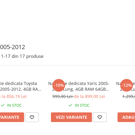
2005-2012
1-
17
din
17
produse
ie dedicata Toyota
Navigatie dedicata Yaris 2005-
Navigatie
-10%
-12%
i 2005-2012, 4GB RAM
2011 Lung, 4GB RAM 64GB
2011 L
ROM, Quad Core,
ROM, Quadcore, Android,
ROM, O
 la 856,19 Lei
999,00 Lei
de la 899,00 Lei
1.299,
 QLED Carplay,
Display QLED 9", DSP,
Disp
IN STOC
IN STOC
id 14, Bluetooth,
Carplay&Android Auto, Suport
Carplay
Play, Suport Camere
camere AHD
4G,
VARIANTE
VEZI VARIANTE
ADAU
AHD