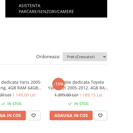
ASISTENTA
PARCARE/SENZORI/CAMERE
Ordoneaza:
 dedicata Yaris 2005-
Navigatie dedicata Toyota
-15%
ung, 4GB RAM 64GB
Yaris/Vizi 2005-2012, 4GB RAM
ctacore, Android,
64GB ROM, Octacore, Android
00 Lei
1.149,00 Lei
1.399,00 Lei
1.189,15 Lei
lay QLED 9", DSP,
14, Display QLED 9",
IN STOC
IN STOC
&Android Auto, SIM
Carplay&Android Auto, SIM
 Ventilator Activ
4G, Ventilator Activ
GA IN COS
ADAUGA IN COS