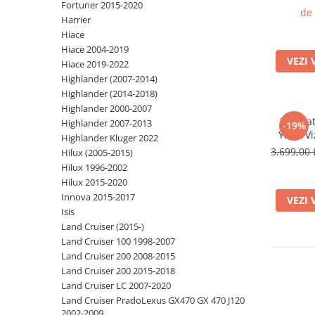
Fortuner 2015-2020
64GB
de 
Harrier
Qualcomm
Hiace
14, Rezol
9", DS
Hiace 2004-2019
VEZI 
Hiace 2019-2022
Highlander (2007-2014)
Highlander (2014-2018)
Highlander 2000-2007
Navigat
Highlander 2007-2013
-19%
Yaris/V
Highlander Kluger 2022
RAM 256G
3.699,00 
Hilux (2005-2015)
Rezoluti
Hilux 1996-2002
9", DSP
Hilux 2015-2020
Auto, Int
Innova 2015-2017
VEZI 
Isis
Land Cruiser (2015-)
Land Cruiser 100 1998-2007
Land Cruiser 200 2008-2015
Land Cruiser 200 2015-2018
Land Cruiser LC 2007-2020
Land Cruiser PradoLexus GX470 GX 470 J120
2002-2009