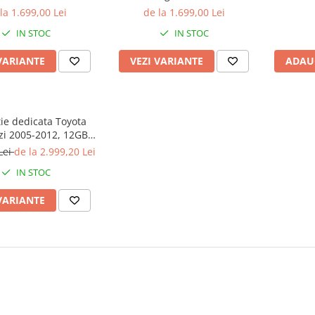
 ROM, Procesor
ROM, Procesor Qualcomm
S
la 1.699,00 Lei
de la 1.699,00 Lei
 Octacore, Android
Octacore, Android 15,
13,Carpl
IN STOC
IN STOC
utie 2K, Display QLED
Rezolutie 2K, Display QLED 9",
inch ,
P, Carplay&Android
DSP, Carplay&Android Auto,
Apli
VARIANTE
VEZI VARIANTE
ADAU
Auto, SIM 4G
SIM
ie dedicata Toyota
izi 2005-2012, 12GB
B ROM, Android 13,
Lei
de la 2.999,20 Lei
e 2K, Display QLED,
IN STOC
, Carplay, Android
ernet, Youtube, Waze
VARIANTE