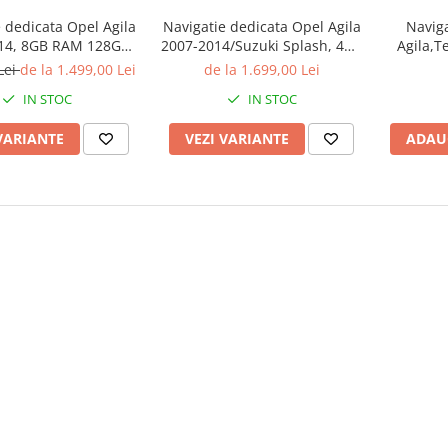
 dedicata Opel Agila
Navigatie dedicata Opel Agila
Naviga
14, 8GB RAM 128GB
2007-2014/Suzuki Splash, 4GB
Agila,T
ctacore, Platforma
RAM 64GB ROM, Procesor
13,Carpl
Lei
de la 1.499,00 Lei
de la 1.699,00 Lei
ndroid 14, Display
Qualcomm Octacore, Android
inch ,
IN STOC
IN STOC
", Suporta camera
14, Rezolutie 2K, Display QLED
Apli
SP, Carplay&Android
9", DSP, Carplay&Android
VARIANTE
VEZI VARIANTE
ADAU
Aut
Auto