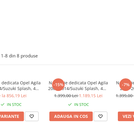
1-
8
din
8
produse
 dedicata Opel Agila
Navigatie dedicata Opel Agila
Navigati
-15%
-7%
4/Suzuki Splash, 4GB
2007-2014/Suzuki Splash, 4GB
2007-2
B ROM, Quad Core,
RAM 64GB ROM, Octacore,
DUDU3, 
 la 856,19 Lei
1.399,00 Lei
1.189,15 Lei
1.399,00
 QLED Carplay,
Android 14, Display QLED 9",
Octaco
IN STOC
IN STOC
id 14, Bluetooth,
Carplay&Android Auto, SIM
Androi
Play, Suport Camere
4G, Ventilator Activ
DSP, C
VARIANTE
ADAUGA IN COS
VEZI
AHD