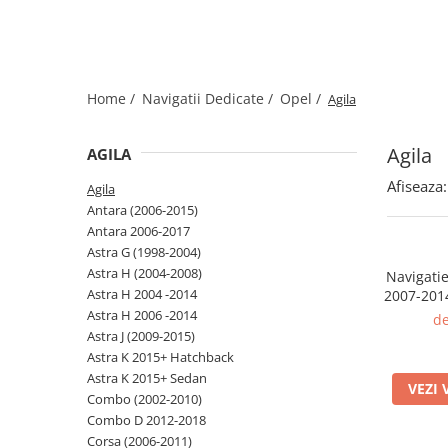
Home /
Navigatii Dedicate /
Opel /
Agila
Agila
AGILA
Afiseaza:
Agila
Antara (2006-2015)
Antara 2006-2017
Astra G (1998-2004)
Astra H (2004-2008)
Navigatie
Astra H 2004 -2014
2007-201
RAM 64G
Astra H 2006 -2014
de
Display 9"
Astra J (2009-2015)
Andro
Astra K 2015+ Hatchback
Magazin 
Astra K 2015+ Sedan
VEZI 
Combo (2002-2010)
Combo D 2012-2018
Corsa (2006-2011)