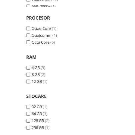
668: 2000+
(1)
PROCESOR
Quad Core
(1)
Qualcomm
(1)
Octa Core
(6)
RAM
4 GB
(5)
8 GB
(2)
12 GB
(1)
STOCARE
32 GB
(1)
64 GB
(3)
128 GB
(2)
256 GB
(1)