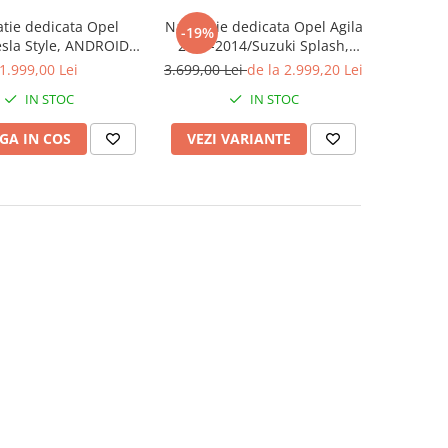
tie dedicata Opel
Navigatie dedicata Opel Agila
-19%
esla Style, ANDROID
2007-2014/Suzuki Splash,
ay&Android Auto, 10
12GB RAM 256GB ROM,
1.999,00 Lei
3.699,00 Lei
de la 2.999,20 Lei
 8+128GB, Internet,
Android 13, Rezolutie 2K,
IN STOC
IN STOC
catii, Waze, GPS
Display QLED, 9", DSP,
Carplay, Android Auto,
GA IN COS
VEZI VARIANTE
Internet, Youtube, Waze