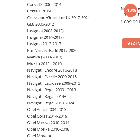
Corsa D 2006-2014
Navigatie
-12%
Corsa F 2019+
2007-20
Crossland/Grandland X 2017-2021
ROM, O
1.699,00 
GL8 2006-2012
TS18, A
Insignia (2008-2013)
QLED 9
Insignia (2014-2017)
360", D
VEZI 
Insignia 2013-2017
Karl Vinfast Fadil 2017-2020
Meriva (2003-2010)
Mokka 2012 - 2016
Navigatii Encore 2016-2018
Navigatii Excelle 2009-2015
Navigatii Lacrosse 2009-2013
Navigatii Regal 2009 - 2013
Navigatii Regal 2014+
Navigatii Regal 2019-2024
Opel Astra 2004-2013
Opel Corsa 2014-2019
Opel Meriva 2010-2014
Opel Mokka 2016-2018
Opel Movano