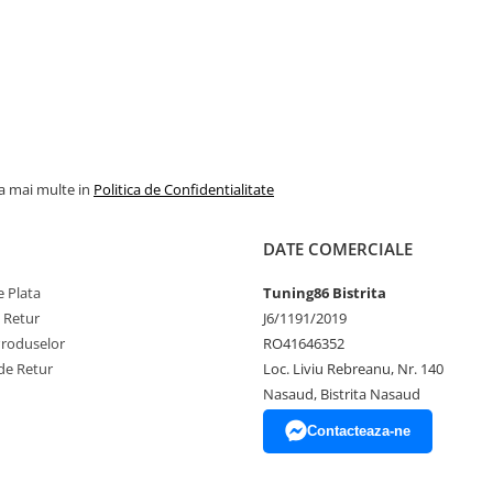
la mai multe in
Politica de Confidentialitate
DATE COMERCIALE
 Plata
Tuning86 Bistrita
e Retur
J6/1191/2019
Produselor
RO41646352
de Retur
Loc. Liviu Rebreanu, Nr. 140
Nasaud, Bistrita Nasaud
Contacteaza-ne