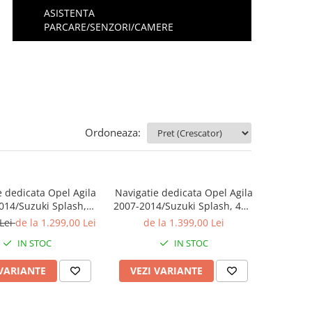
ASISTENTA
PARCARE/SENZORI/CAMERE
Ordoneaza:
e dedicata Opel Agila
Navigatie dedicata Opel Agila
014/Suzuki Splash,
2007-2014/Suzuki Splash, 4GB
4GB RAM 64GB ROM,
RAM 32GB ROM, Octacore,
 Lei
de la 1.299,00 Lei
de la 1.399,00 Lei
re, Platforma 8581,
Android 14, Display QLED 9",
IN STOC
IN STOC
d, Display QLED 9",
DSP, Carplay&Android Auto,
arplay&AndroidAuto
SIM 4G, Bluetooth, Ventilator
 VARIANTE
VEZI VARIANTE