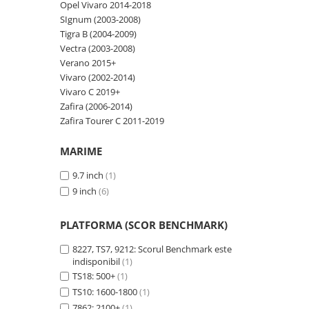
Opel Vivaro 2014-2018
SIgnum (2003-2008)
Tigra B (2004-2009)
Vectra (2003-2008)
Verano 2015+
Vivaro (2002-2014)
Vivaro C 2019+
Zafira (2006-2014)
Zafira Tourer C 2011-2019
MARIME
9.7 inch
(1)
9 inch
(6)
PLATFORMA (SCOR BENCHMARK)
8227, TS7, 9212: Scorul Benchmark este
indisponibil
(1)
TS18: 500+
(1)
TS10: 1600-1800
(1)
7862: 2100+
(1)