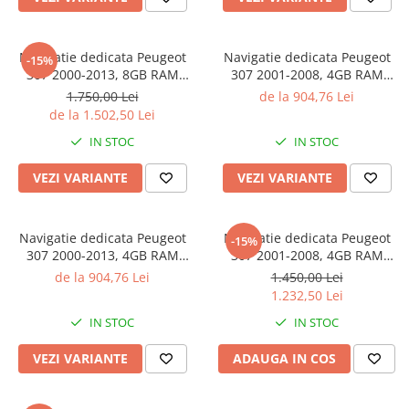
Navigatie dedicata Peugeot
Navigatie dedicata Peugeot
-15%
307 2000-2013, 8GB RAM
307 2001-2008, 4GB RAM
128GB ROM, Octacore,
64GB ROM, Android 14,
1.750,00 Lei
de la 904,76 Lei
Platforma TS18, Android 14,
Display 9" QLED Internet
de la 1.502,50 Lei
Display QLED 9", Suporta
,Aplicatii,Waze,WI-
IN STOC
IN STOC
camera 360", DSP,
FI,USB,Bluetooth,Mirrorlink,
Carplay&Android Auto,
Suport camere Full
VEZI VARIANTE
VEZI VARIANTE
Navigatie dedicata Peugeot
Navigatie dedicata Peugeot
-15%
307 2000-2013, 4GB RAM
307 2001-2008, 4GB RAM
64GB ROM, Quad Core,
64GB ROM, Octacore, Android
de la 904,76 Lei
1.450,00 Lei
Display 9" QLED Carplay,
14, Display QLED 9",
1.232,50 Lei
Android 14, Bluetooth,
Carplay&Android Auto, SIM
IN STOC
IN STOC
Magazin Play, Suport Camere
4G, Ventilator Activ
AHD
VEZI VARIANTE
ADAUGA IN COS