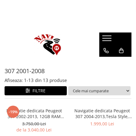
307 2001-2008
Afiseaza:
1-
13
din
13
produse
FILTRE
Navigatie dedicata Peugeot
Navigatie dedicata Peugeot
-19%
307 2002-2013, 12GB RAM
307 2004-2013,Tesla Style,
256GB ROM, Android 13,
ANDROID 13,Carplay&Android
3.750,00 Lei
1.999,00 Lei
Rezolutie 2K, Display QLED,
Auto, 10 inch , 8+128GB,
de la 3.040,00 Lei
9", DSP, Carplay, Android
Internet, Aplicatii, Waze, GPS