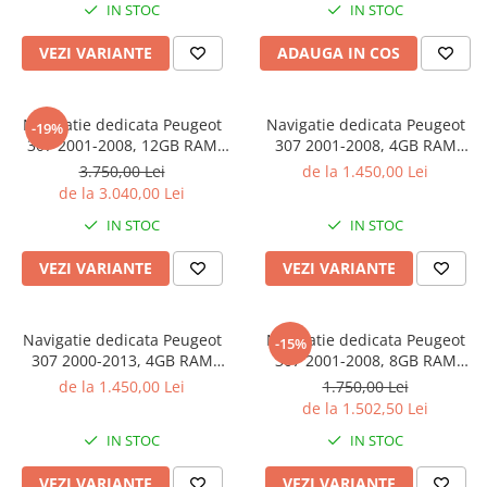
IN STOC
IN STOC
Auto, Internet, Youtube,
Waze, Wi Fi, USB
VEZI VARIANTE
ADAUGA IN COS
Navigatie dedicata Peugeot
Navigatie dedicata Peugeot
-19%
307 2001-2008, 12GB RAM
307 2001-2008, 4GB RAM
256GB ROM, Android 13,
32GB ROM, Octacore, Android
3.750,00 Lei
de la 1.450,00 Lei
Rezolutie 2K, Display QLED,
14, Display QLED 9", DSP,
de la 3.040,00 Lei
9", DSP, Carplay, Android
Carplay&Android Auto, SIM
IN STOC
IN STOC
Auto, Internet, Youtube,
4G, Bluetooth, Ventilator Activ
Waze,
VEZI VARIANTE
VEZI VARIANTE
Navigatie dedicata Peugeot
Navigatie dedicata Peugeot
-15%
307 2000-2013, 4GB RAM
307 2001-2008, 8GB RAM
32GB ROM, Octacore, Android
128GB ROM, Octacore,
de la 1.450,00 Lei
1.750,00 Lei
14, Display QLED 9", DSP,
Platforma TS18, Android 14,
de la 1.502,50 Lei
Carplay&Android Auto, SIM
Display QLED 9", Suporta
IN STOC
IN STOC
4G, Bluetooth, Ventilator Activ
camera 360", DSP,
Carplay&An
VEZI VARIANTE
VEZI VARIANTE