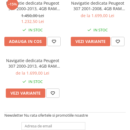
Navigatie dedicata Peugeot
Navigatie dedicata Peugeot
-15%
307 2000-2013, 4GB RAM
307 2001-2008, 4GB RAM
64GB ROM, Octacore, Android
64GB ROM, Procesor
1.450,00 Lei
de la 1.699,00 Lei
14, Display QLED 9",
Qualcomm Octacore, Android
1.232,50 Lei
Carplay&Android Auto, SIM
14, Rezolutie 2K, Display QLED
IN STOC
IN STOC
4G, Ventilator Activ
9", DSP, Carplay&Android
Auto, SIM 4G
ADAUGA IN COS
VEZI VARIANTE
Navigatie dedicata Peugeot
307 2000-2013, 4GB RAM
64GB ROM, Procesor
de la 1.699,00 Lei
Qualcomm Octacore, Android
IN STOC
14, Rezolutie 2K, Display QLED
9", DSP, Carplay&Android
VEZI VARIANTE
Auto, SIM 4G
Newsletter
Nu rata ofertele si promotiile noastre