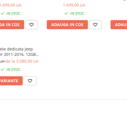
GB ROM, Procesor
ROM, Procesor Qualcomm
Style,
1.699,00 Lei
1.699,00 Lei
 Octacore, Android
Octacore, Android 14,
13,Carpl
IN STOC
IN STOC
utie 2K, Display QLED
Rezolutie 2K, Display QLED 9",
inch, Int
P, Carplay&Android
DSP, Carplay&Android Auto,
A IN COS
ADAUGA IN COS
ADAU
Auto, SIM 4G
SIM 4G
tie dedicata Jeep
r 2011-2016, 12GB
B ROM, Android 13,
Lei
de la 3.080,00 Lei
e 2K, Display QLED,
IN STOC
P, Carplay, Android
ternet, Youtube, Waz
VARIANTE