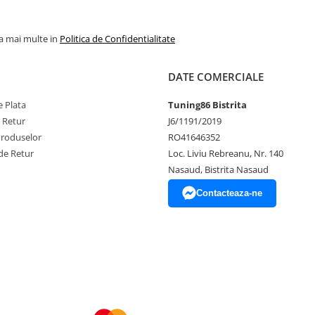
la mai multe in
Politica de Confidentialitate
DATE COMERCIALE
 Plata
Tuning86 Bistrita
e Retur
J6/1191/2019
Produselor
RO41646352
de Retur
Loc. Liviu Rebreanu, Nr. 140
Nasaud, Bistrita Nasaud
Contacteaza-ne