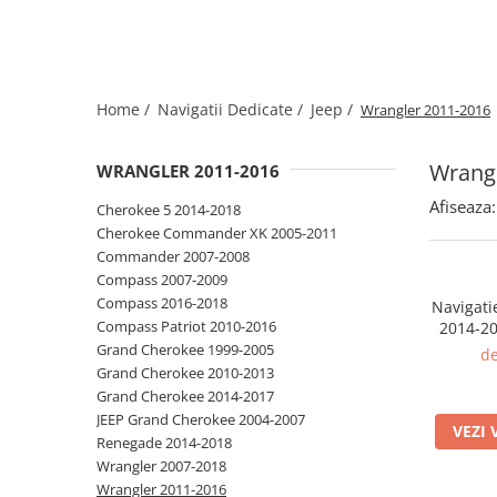
Home /
Navigatii Dedicate /
Jeep /
Wrangler 2011-2016
Wrangl
WRANGLER 2011-2016
Afiseaza:
Cherokee 5 2014-2018
Cherokee Commander XK 2005-2011
Commander 2007-2008
Compass 2007-2009
Compass 2016-2018
Navigati
Compass Patriot 2010-2016
2014-2
ROM, Qu
Grand Cherokee 1999-2005
de
QLED Carplay&Android Auto,
Grand Cherokee 2010-2013
Android
Grand Cherokee 2014-2017
JEEP Grand Cherokee 2004-2007
VEZI 
Renegade 2014-2018
Wrangler 2007-2018
Wrangler 2011-2016