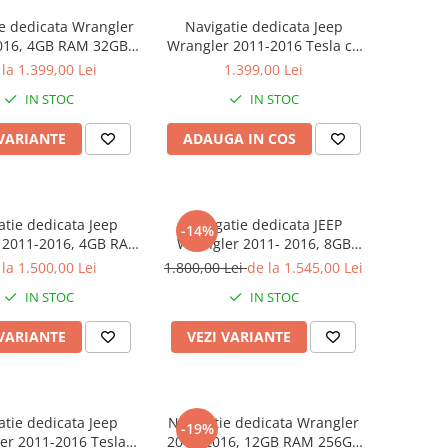
e dedicata Wrangler
Navigatie dedicata Jeep
016, 4GB RAM 32GB
Wrangler 2011-2016 Tesla cu
tacore, Android 14,
butoane rotative model 2024,
la 1.399,00 Lei
1.399,00 Lei
 QLED 9", DSP,
4GB RAM 64GB ROM, Procesor
IN STOC
IN STOC
&Android Auto, SIM
Quadcore, Android 14, Display
ooth, Ventilator Activ
QLED 10", DSP,
 VARIANTE
ADAUGA IN COS
Carplay&Android
atie dedicata Jeep
Navigatie dedicata JEEP
-14%
 2011-2016, 4GB RAM
Wrangler 2011- 2016, 8GB
, Octacore, Android
RAM 128GB ROM, Octacore,
la 1.500,00 Lei
1.800,00 Lei
de la 1.545,00 Lei
 QLED 10", DSP,
Platforma TS18, Android 14,
IN STOC
IN STOC
&Android Auto, SIM
Display QLED 10", Suporta
ooth, Ventilator Activ
camera 360", DSP, Carplay
 VARIANTE
VEZI VARIANTE
atie dedicata Jeep
Navigatie dedicata Wrangler
-19%
er 2011-2016 Tesla
2014-2016, 12GB RAM 256GB