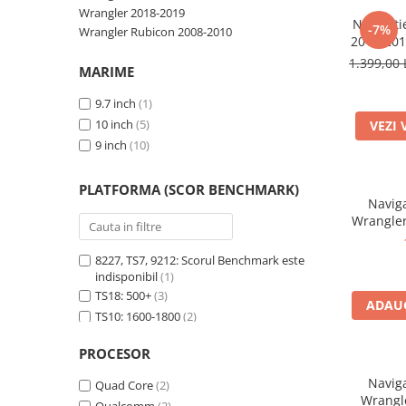
Wrangler 2018-2019
Navigati
-7%
Wrangler Rubicon 2008-2010
2014-20
64GB
1.399,00 
MARIME
Platfo
Displ
9.7 inch
(1)
Carp
10 inch
(5)
VEZI 
9 inch
(10)
PLATFORMA (SCOR BENCHMARK)
Naviga
Wrangler
butoane 
4GB RAM 
8227, TS7, 9212: Scorul Benchmark este
Quadcore,
indisponibil
(1)
Q
TS18: 500+
(3)
ADAUG
Ca
TS10: 1600-1800
(2)
7862: 2100+
(2)
PROCESOR
7870: 4800+
(1)
668: 2000+
(2)
Naviga
Quad Core
(2)
Wrangl