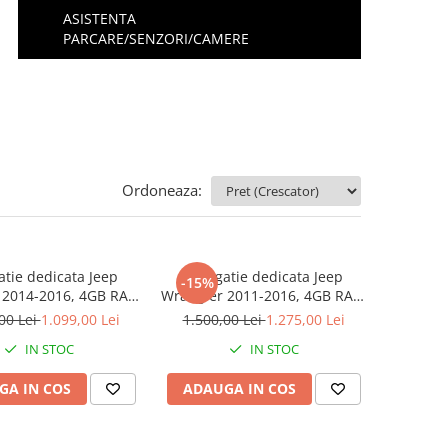
ASISTENTA
PARCARE/SENZORI/CAMERE
Ordoneaza:
atie dedicata Jeep
Navigatie dedicata Jeep
-15%
 2014-2016, 4GB RAM
Wrangler 2011-2016, 4GB RAM
, Octacore, Android
64GB ROM, Octacore, Android
00 Lei
1.099,00 Lei
1.500,00 Lei
1.275,00 Lei
splay QLED 9", DSP,
14, Display QLED 10",
IN STOC
IN STOC
&Android Auto, SIM
Carplay&Android Auto, SIM
 Ventilator Activ
4G, Ventilator Activ
GA IN COS
ADAUGA IN COS