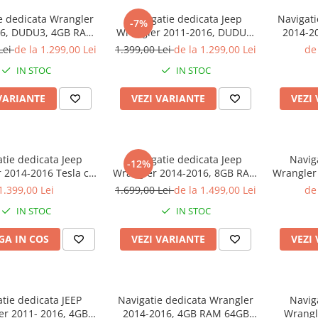
e dedicata Wrangler
Navigatie dedicata Jeep
Navigati
-7%
16, DUDU3, 4GB RAM
Wrangler 2011-2016, DUDU3,
2014-2
 ROM, Octacore,
4GB RAM 64GB ROM,
ROM, Oc
Lei
de la 1.299,00 Lei
1.399,00 Lei
de la 1.299,00 Lei
de 
rma 8581, Android,
Octacore, Platforma 8581,
Display
IN STOC
IN STOC
ay QLED 9", DSP,
Android, Display QLED 9",
Carplay
lay&AndroidAuto
DSP, Carplay&AndroidAuto
4G, Bluet
VARIANTE
VEZI VARIANTE
VEZI
tie dedicata Jeep
Navigatie dedicata Jeep
Navig
-12%
 2014-2016 Tesla cu
Wrangler 2014-2016, 8GB RAM
Wrangler
rotative model 2024,
128GB ROM, Octacore,
32GB ROM
1.399,00 Lei
1.699,00 Lei
de la 1.499,00 Lei
de 
64GB ROM, Procesor
Platforma TS18, Android 14,
14, Display
IN STOC
IN STOC
 Android 14, Display
Display QLED 9", Suporta
Carplay
LED 10", DSP,
camera 360", DSP,
4G, Bluet
A IN COS
VEZI VARIANTE
VEZI
rplay&Android
Carplay&Androi
tie dedicata JEEP
Navigatie dedicata Wrangler
Navig
er 2011- 2016, 4GB
2014-2016, 4GB RAM 64GB
Wrangl