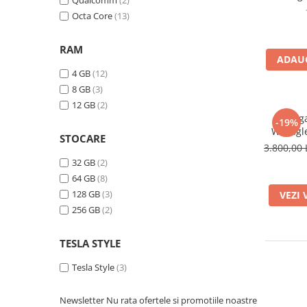
Qualcomm
(2)
RAM 64
Octa Core
(13)
Qualcomm
14, Rezol
10", DS
RAM
ADAUG
4 GB
(12)
8 GB
(3)
12 GB
(2)
Naviga
-19%
Wrangle
STOCARE
RAM 256G
3.800,00 
Rezoluti
32 GB
(2)
10", DS
64 GB
(8)
Auto, In
128 GB
(3)
VEZI 
256 GB
(2)
TESLA STYLE
Tesla Style
(3)
Newsletter
Nu rata ofertele si promotiile noastre