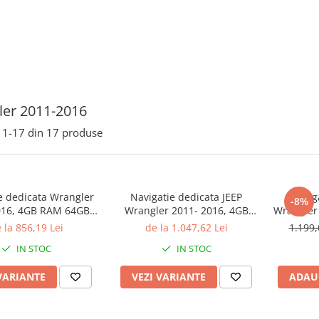
er 2011-2016
1-
17
din
17
produse
e dedicata Wrangler
Navigatie dedicata JEEP
Navig
-8%
016, 4GB RAM 64GB
Wrangler 2011- 2016, 4GB
Wrangler
ad Core, Display 9"
RAM 64GB ROM, Quad Core,
64GB ROM
 la 856,19 Lei
de la 1.047,62 Lei
1.199,
Display 10" QLED Carplay,
14, Di
IN STOC
IN STOC
 14, Suport Camere
Android 14, Bluetooth,
Carplay
AHD
Magazin Play, Suport Camere
4G,
VARIANTE
VEZI VARIANTE
ADAU
AHD