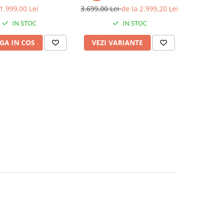
 8+128 GB, ANDROID
ROM, Android 13, Rezolutie
1.999,00 Lei
3.699,00 Lei
de la 2.999,20 Lei
ay&Android Auto, 10
2K, Display QLED 9", DSP,
IN STOC
IN STOC
ernet, Aplicatii, Waze,
Carplay&Android Auto, SIM
GPS
4G, Ventilator Activ, Su
GA IN COS
VEZI VARIANTE