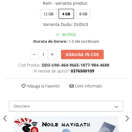
Ram - varianta produs
:
12 GB
4 GB
8 GB
Varianta Dudu
:
DUDU3
IN STOC
Durata de livrare:
1-3 zile lucrătoare
ADAUGA IN COS
Cod Produs:
DD3-UNI-464-9665-1877-984-4688
Ai nevoie de ajutor?
0376500109
Adauga la Favorite
Cere informatii
Descriere