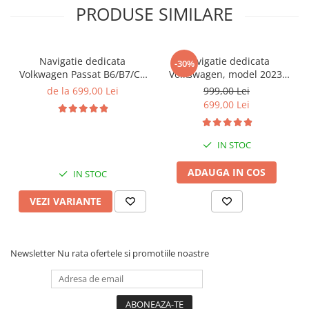
PRODUSE SIMILARE
Navigatie dedicata
Navigatie dedicata
-30%
Volkwagen Passat B6/B7/CC
Volkswagen, model 2023,
Gri, 4GB RAM 64GB ROM,
4GB RAM 64GB ROM,
de la 699,00 Lei
999,00 Lei
Quadcore, Android 14,
Quadcore, Android 14,
699,00 Lei
Display QLED 10", DSP,
Display QLED 7", DSP,
Carplay&Android Auto,
Carplay&Android Auto,
Suport came
Suport camere AHD
IN STOC
ADAUGA IN COS
IN STOC
VEZI VARIANTE
Newsletter
Nu rata ofertele si promotiile noastre