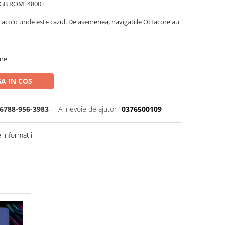
GB ROM: 4800+
 acolo unde este cazul. De asemenea, navigatiile Octacore au
are
A IN COS
6788-956-3983
Ai nevoie de ajutor?
0376500109
informatii