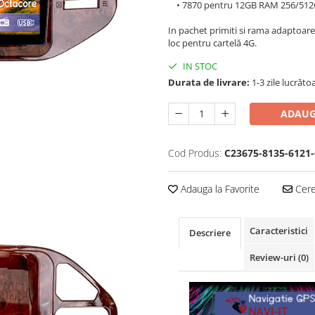
• 7870 pentru 12GB RAM 256/512
In pachet primiti si rama adaptoare
loc pentru cartelă 4G.
IN STOC
Durata de livrare:
1-3 zile lucrăto
ADAUG
Cod Produs:
C23675-8135-6121-
Adauga la Favorite
Cere 
Caracteristici
Descriere
Review-uri
(0)