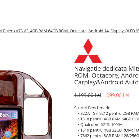
hi Pajero V73 V2, 4GB RAM 64GB ROM, Octacore, Android 14, Display QLED 9",
Navigatie dedicata Mi
ROM, Octacore, Androi
Carplay&Android Auto, 
1.199,00 Lei
1.099,00 Lei
Scoruri Benchmark:
• 8227, TS7, 9212 pentru 2GB RAM:
• TS18 pentru 4GB RAM 64GB RO
• Qualcoom 6215: 1000+
• TS10 pentru 4GB 32GB ROM: 16
• 7862 pentru 8GB RAM 128/256G