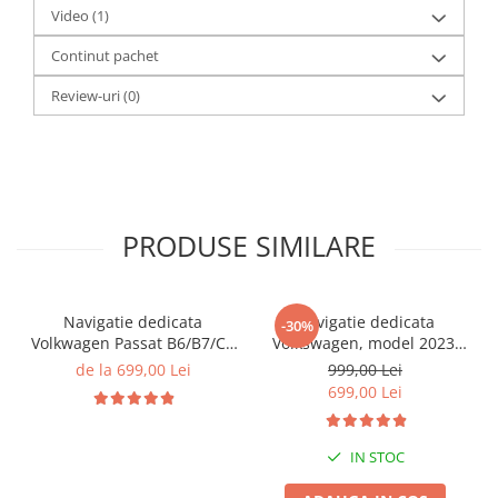
Video
(1)
Continut pachet
Review-uri
(0)
PRODUSE SIMILARE
Navigatie dedicata
Navigatie dedicata
-30%
Volkwagen Passat B6/B7/CC
Volkswagen, model 2023,
Gri, 4GB RAM 64GB ROM,
4GB RAM 64GB ROM,
de la 699,00 Lei
999,00 Lei
Quadcore, Android 14,
Quadcore, Android 14,
699,00 Lei
Display QLED 10", DSP,
Display QLED 7", DSP,
Carplay&Android Auto,
Carplay&Android Auto,
Suport came
Suport camere AHD
IN STOC