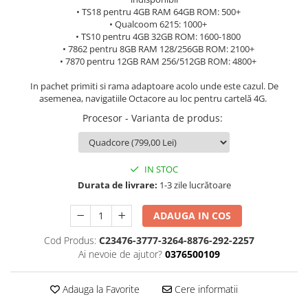
• TS18 pentru 4GB RAM 64GB ROM: 500+
• Qualcoom 6215: 1000+
• TS10 pentru 4GB 32GB ROM: 1600-1800
• 7862 pentru 8GB RAM 128/256GB ROM: 2100+
• 7870 pentru 12GB RAM 256/512GB ROM: 4800+
In pachet primiti si rama adaptoare acolo unde este cazul. De
asemenea, navigatiile Octacore au loc pentru cartelă 4G.
Procesor - Varianta de produs
:
IN STOC
Durata de livrare:
1-3 zile lucrătoare
ADAUGA IN COS
Cod Produs:
C23476-3777-3264-8876-292-2257
Ai nevoie de ajutor?
0376500109
Adauga la Favorite
Cere informatii