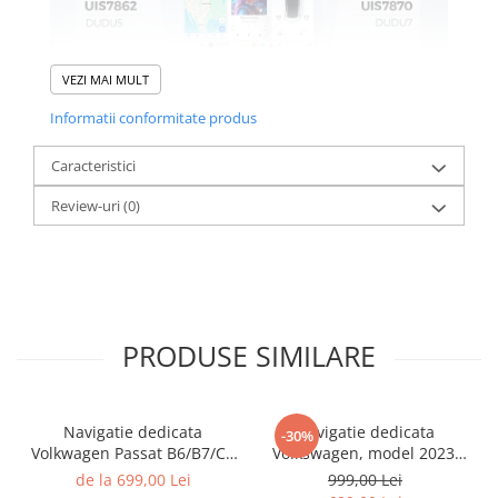
VEZI MAI MULT
Informatii conformitate produs
Caracteristici
Review-uri
(0)
PRODUSE SIMILARE
Navigatie dedicata
Navigatie dedicata
-30%
Volkwagen Passat B6/B7/CC
Volkswagen, model 2023,
Gri, 4GB RAM 64GB ROM,
4GB RAM 64GB ROM,
de la 699,00 Lei
999,00 Lei
Quadcore, Android 14,
Quadcore, Android 14,