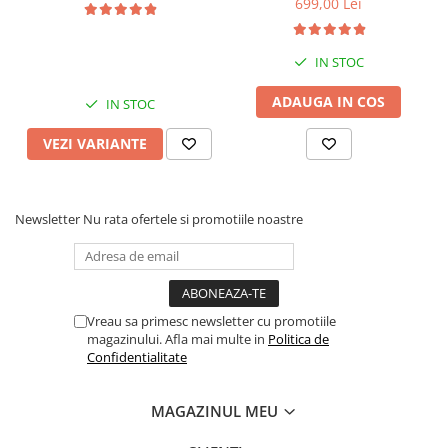
699,00 Lei
Display QLED 10", DSP,
Display QLED 7", DSP,
Carplay&Android Auto,
Carplay&Android Auto,
Suport came
Suport camere AHD
IN STOC
ADAUGA IN COS
IN STOC
VEZI VARIANTE
Newsletter
Nu rata ofertele si promotiile noastre
Vreau sa primesc newsletter cu promotiile
magazinului. Afla mai multe in
Politica de
Confidentialitate
MAGAZINUL MEU