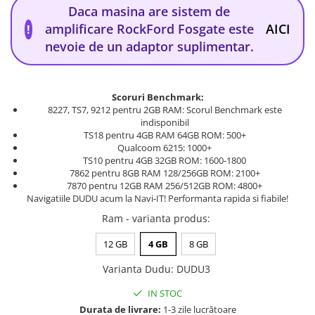
Daca masina are sistem de
amplificare RockFord Fosgate este
AICI
!
nevoie de un adaptor suplimentar.
Scoruri Benchmark:
8227, TS7, 9212 pentru 2GB RAM: Scorul Benchmark este
indisponibil
TS18 pentru 4GB RAM 64GB ROM: 500+
Qualcoom 6215: 1000+
TS10 pentru 4GB 32GB ROM: 1600-1800
7862 pentru 8GB RAM 128/256GB ROM: 2100+
7870 pentru 12GB RAM 256/512GB ROM: 4800+
Navigatiile DUDU acum la Navi-IT! Performanta rapida si fiabile!
Ram - varianta produs
:
12 GB
4 GB
8 GB
Varianta Dudu
:
DUDU3
IN STOC
Durata de livrare:
1-3 zile lucrătoare