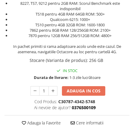
8227, TS7, 9212 pentru 2GB RAM: Scorul Benchmark este
indisponibil
TS18 pentru 4GB RAM 64GB ROM: 500+
Qualcoom 6215: 1000+
TS10 pentru 4GB 32GB ROM: 1600-1800
7862 pentru 8GB RAM 128/256GB ROM: 2100+
7870 pentru 12GB RAM 256/512GB ROM: 4800+
In pachet primiti si rama adaptoare acolo unde este cazul. De
asemenea, navigatiile Octacore au loc pentru cartelă 4G.
Stocare (Varianta de produs)
:
256 GB
IN STOC
Durata de livrare:
1-3 zile lucrătoare
ADAUGA IN COS
Cod Produs:
C30787-4342-5748
Ai nevoie de ajutor?
0376500109
Adauga la Favorite
Cere informatii