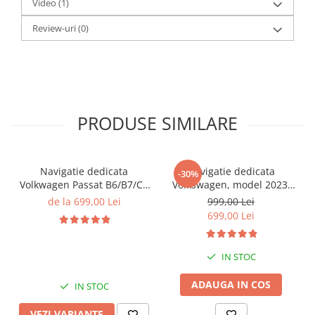
Video
(1)
Review-uri
(0)
PRODUSE SIMILARE
Navigatie dedicata
Navigatie dedicata
-30%
Volkwagen Passat B6/B7/CC
Volkswagen, model 2023,
Gri, 4GB RAM 64GB ROM,
4GB RAM 64GB ROM,
de la 699,00 Lei
999,00 Lei
Quadcore, Android 14,
Quadcore, Android 14,
699,00 Lei
Display QLED 10", DSP,
Display QLED 7", DSP,
Carplay&Android Auto,
Carplay&Android Auto,
Suport came
Suport camere AHD
IN STOC
ADAUGA IN COS
IN STOC
VEZI VARIANTE