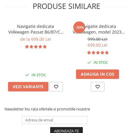
PRODUSE SIMILARE
Navigatie dedicata
Navigatie dedicata
-30%
Volkwagen Passat B6/B7/CC
Volkswagen, model 2023,
Gri, 4GB RAM 64GB ROM,
4GB RAM 64GB ROM,
de la 699,00 Lei
999,00 Lei
Quadcore, Android 14,
Quadcore, Android 14,
699,00 Lei
Display QLED 10", DSP,
Display QLED 7", DSP,
Carplay&Android Auto,
Carplay&Android Auto,
Suport came
Suport camere AHD
IN STOC
ADAUGA IN COS
IN STOC
VEZI VARIANTE
Newsletter
Nu rata ofertele si promotiile noastre