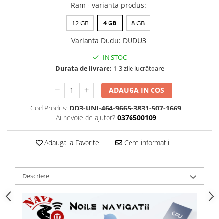
Ram - varianta produs
:
12 GB
4 GB
8 GB
Varianta Dudu
:
DUDU3
IN STOC
Durata de livrare:
1-3 zile lucrătoare
ADAUGA IN COS
Cod Produs:
DD3-UNI-464-9665-3831-507-1669
Ai nevoie de ajutor?
0376500109
Adauga la Favorite
Cere informatii
Descriere