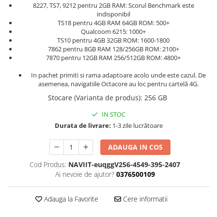
8227, TS7, 9212 pentru 2GB RAM: Scorul Benchmark este
indisponibil
TS18 pentru 4GB RAM 64GB ROM: 500+
Qualcoom 6215: 1000+
TS10 pentru 4GB 32GB ROM: 1600-1800
7862 pentru 8GB RAM 128/256GB ROM: 2100+
7870 pentru 12GB RAM 256/512GB ROM: 4800+
In pachet primiti si rama adaptoare acolo unde este cazul. De
asemenea, navigatiile Octacore au loc pentru cartelă 4G.
Stocare (Varianta de produs)
:
256 GB
IN STOC
Durata de livrare:
1-3 zile lucrătoare
ADAUGA IN COS
Cod Produs:
NAVIIT-euqggV256-4549-395-2407
Ai nevoie de ajutor?
0376500109
Adauga la Favorite
Cere informatii