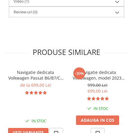
Video
(1)
Review-uri
(0)
PRODUSE SIMILARE
Navigatie dedicata
Navigatie dedicata
-30%
Volkwagen Passat B6/B7/CC
Volkswagen, model 2023,
Gri, 4GB RAM 64GB ROM,
4GB RAM 64GB ROM,
de la 699,00 Lei
999,00 Lei
Quadcore, Android 14,
Quadcore, Android 14,
699,00 Lei
Display QLED 10", DSP,
Display QLED 7", DSP,
Carplay&Android Auto,
Carplay&Android Auto,
Suport came
Suport camere AHD
IN STOC
ADAUGA IN COS
IN STOC
VEZI VARIANTE