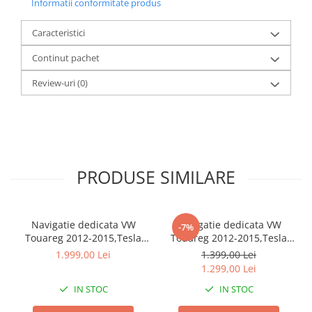
Informatii conformitate produs
Caracteristici
Continut pachet
Review-uri
(0)
PRODUSE SIMILARE
Navigatie dedicata VW
Navigatie dedicata VW
-7%
Touareg 2012-2015,Tesla
Touareg 2012-2015,Tesla
Style, ANDROID
Style, ANDROID
1.999,00 Lei
1.399,00 Lei
13,Carplay&Android Auto,
13,Carplay&Android Auto,
1.299,00 Lei
10 inch , 8+128GB, Internet,
9.7" , 4GB RAM 64GB ROM,
IN STOC
IN STOC
Aplicatii, Waze, GPS
Internet, Aplicatii, Waze,
GPS