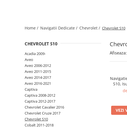
Home /
Navigatii Dedicate /
Chevrolet /
Chevrolet S10
Chevro
CHEVROLET S10
Afiseaza:
Acadia 2009-
Aveo
Aveo 2006-2012
Aveo 2011-2015
Aveo 2014-2017
Navigati
Aveo 2016-2021
S10, I
Colorado
Captiva
de
64GB
Captiva 2008-2012
Android 1
Captiva 2012-2017
DSP, Ca
Chevrolet Cavalier 2016
VEZI 
Chevrolet Cruze 2017
Chevrolet S10
Cobalt 2011-2018