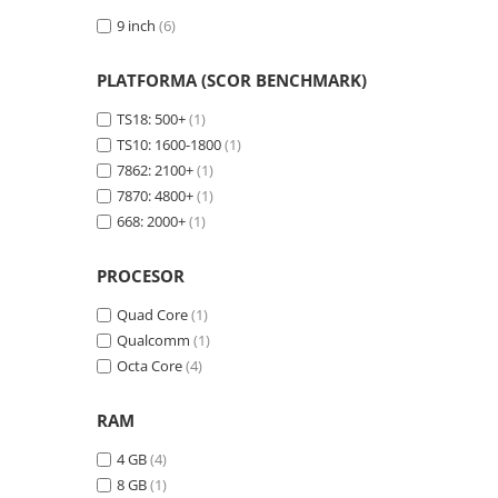
9 inch
(6)
PLATFORMA (SCOR BENCHMARK)
TS18: 500+
(1)
TS10: 1600-1800
(1)
7862: 2100+
(1)
7870: 4800+
(1)
668: 2000+
(1)
PROCESOR
Quad Core
(1)
Qualcomm
(1)
Octa Core
(4)
RAM
4 GB
(4)
8 GB
(1)