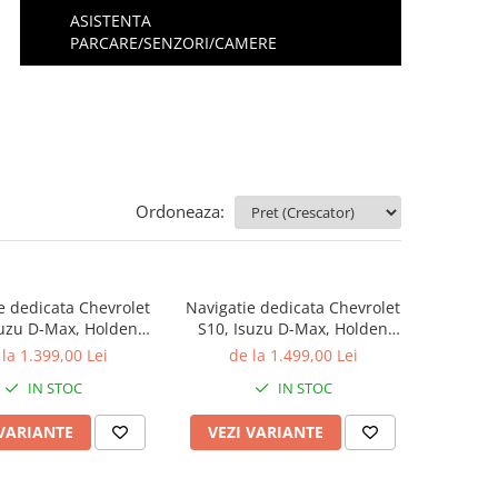
ASISTENTA
PARCARE/SENZORI/CAMERE
Ordoneaza:
e dedicata Chevrolet
Navigatie dedicata Chevrolet
suzu D-Max, Holden
S10, Isuzu D-Max, Holden
do 2014-2018, 4 GB
Colorado 2014-2018, 8GB RAM
la 1.399,00 Lei
de la 1.499,00 Lei
 ROM, Android 13,
128GB ROM, Octacore,
IN STOC
IN STOC
, Carplay,
Platforma TS18, Android 14,
uto, SIM 4G, Bluetoo
Display QLED 10", Suporta c
 VARIANTE
VEZI VARIANTE