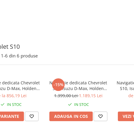
let S10
1-
6
din
6
produse
e dedicata Chevrolet
Navigatie dedicata Chevrolet
Navigati
-15%
suzu D-Max, Holden
S10, Isuzu D-Max, Holden
S10, I
 2014-2018, 4GB RAM
Colorado 2014-2018, 4GB RAM
Colora
 la 856,19 Lei
1.399,00 Lei
1.189,15 Lei
de 
 ROM, Quadcore,
64GB ROM, Octacore, Android
RAM 32
IN STOC
IN STOC
4, Display QLED 9",
14, Display QLED 9",
Display QLED 9", DSP
rplay&Android Auto,
Carplay&Android Auto, SIM
Android A
VARIANTE
ADAUGA IN COS
VEZI
Supor
4G, Ventila