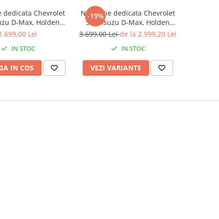
e dedicata Chevrolet
Navigatie dedicata Chevrolet
-19%
suzu D-Max, Holden
S10, Isuzu D-Max, Holden
 2014-2018, 4GB RAM
Colorado 2014-2018, 12GB
1.699,00 Lei
3.699,00 Lei
de la 2.999,20 Lei
 ROM, Procesor
RAM 256/512GB ROM,
IN STOC
IN STOC
 Octacore, Android
Android 13, Rezolutie 2K,
utie 2K, Display QLED
Display QLED 9", DSP, Carplay,
A IN COS
VEZI VARIANTE
9", DSP, C
SIM 4G