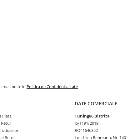
la mai multe in
Politica de Confidentialitate
DATE COMERCIALE
 Plata
Tuning86 Bistrita
e Retur
J6/1191/2019
Produselor
RO41646352
de Retur
Loc. Liviu Rebreanu, Nr. 140