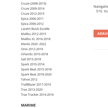
Cruze (2008-2015)
Navigati
Cruze 2009-2014
S10, I
Cruze 2012-2015
Colorado
Epica 2006-2011
64GB
Epica 2006-2012
Qualcomm
Lacetti Buick Excelle
14, Rezol
ADAUG
Malibu 2012-2015
Malibu XL 2016-2018
Menlo 2020 -2022
Onix 2012-2019
Orlando 2010-2018
Sail 2015-2018
Spark 2010-2014
Spark Beat 2015-2018
Spark Beat 2018-2020
Tahoe 2012
TrailBlazer 2017-2019
Trax 2013-2020
Trax Tracker 2014-2016
MARIME