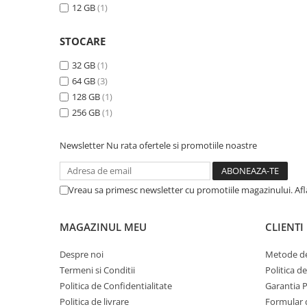
12 GB
(1)
STOCARE
32 GB
(1)
64 GB
(3)
128 GB
(1)
256 GB
(1)
Newsletter
Nu rata ofertele si promotiile noastre
Vreau sa primesc newsletter cu promotiile magazinului. Af
MAGAZINUL MEU
CLIENTI
Despre noi
Metode de
Termeni si Conditii
Politica d
Politica de Confidentialitate
Garantia 
Politica de livrare
Formular 