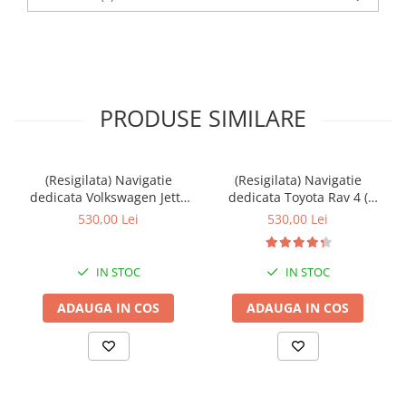
PRODUSE SIMILARE
(Resigilata) Navigatie
(Resigilata) Navigatie
dedicata Volkswagen Jetta
dedicata Toyota Rav 4 (
IV 2011 - 2018, 2GB RAM
2007 - 2013 ), 2GB RAM
530,00 Lei
530,00 Lei
32GB ROM, Quad Core,
32GB ROM, Quad Core,
Display 9" IPS Full HD,
Display 9" IPS Full HD,
Carplay, Android 14,
Carplay, Android 13,
IN STOC
IN STOC
Bluetooth, Magazin Play,
Bluetooth, Magazin Play,
Suport
Suport came
ADAUGA IN COS
ADAUGA IN COS