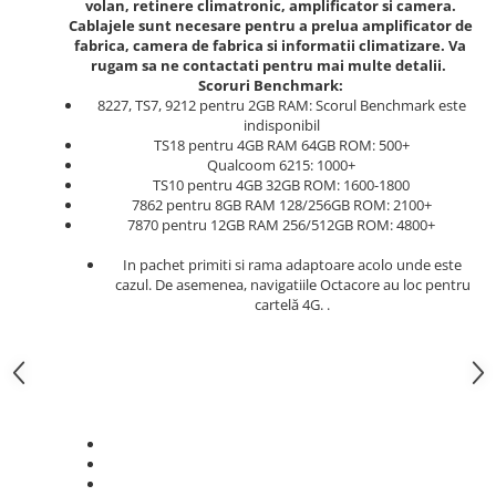
volan, retinere climatronic, amplificator si camera.
Cablajele sunt necesare pentru a prelua amplificator de
fabrica, camera de fabrica si informatii climatizare. Va
rugam sa ne contactati pentru mai multe detalii.
Scoruri Benchmark:
8227, TS7, 9212 pentru 2GB RAM: Scorul Benchmark este
indisponibil
TS18 pentru 4GB RAM 64GB ROM: 500+
Qualcoom 6215: 1000+
TS10 pentru 4GB 32GB ROM: 1600-1800
7862 pentru 8GB RAM 128/256GB ROM: 2100+
7870 pentru 12GB RAM 256/512GB ROM: 4800+
In pachet primiti si rama adaptoare acolo unde este
cazul. De asemenea, navigatiile Octacore au loc pentru
cartelă 4G. .