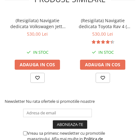
(Resigilata) Navigatie
(Resigilata) Navigatie
dedicata Volkswagen Jetta
dedicata Toyota Rav 4 (
IV 2011 - 2018, 2GB RAM
2007 - 2013 ), 2GB RAM
530,00 Lei
530,00 Lei
32GB ROM, Quad Core,
32GB ROM, Quad Core,
Display 9" IPS Full HD,
Display 9" IPS Full HD,
Carplay, Android 14,
Carplay, Android 13,
IN STOC
IN STOC
Bluetooth, Magazin Play,
Bluetooth, Magazin Play,
Suport
Suport came
ADAUGA IN COS
ADAUGA IN COS
Newsletter
Nu rata ofertele si promotiile noastre
Vreau sa primesc newsletter cu promotiile
magazinului. Afla mai multe in
Politica de