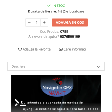
IN STOC
Durata de livrare:
1-3 Zile lucratoare
ADAUGA IN COS
Cod Produs:
C759
Ai nevoie de ajutor?
0376500109
Adauga la Favorite
Cere informatii
Descriere