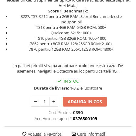
necesar un cablu suplimentar tip K3-16 care se achizitioneaza separat.
Vezi Mufaj
Scoruri Benchmark:
8227, TS7, 9212 pentru 2GB RAM: Scorul Benchmark este
indisponibil
TS18 pentru 4GB RAM 64GB ROM: 500+
Qualcoom 6215: 1000+
TS10 pentru 4GB 32GB ROM: 1600-1800
7862 pentru 8GB RAM 128/256GB ROM: 2100+
7870 pentru 12GB RAM 256/512GB ROM: 4800+
In pachet primiti si rama adaptoare acolo unde este cazul. De
asemenea, navigatiile Octacore au loc pentru cartelă 4G. .
IN STOC
Durata de livrare:
1-3 Zile lucratoare
ADAUGA IN COS
Cod Produs:
C390
Ai nevoie de ajutor?
0376500109
Adauga la Favorite
Cere informatii