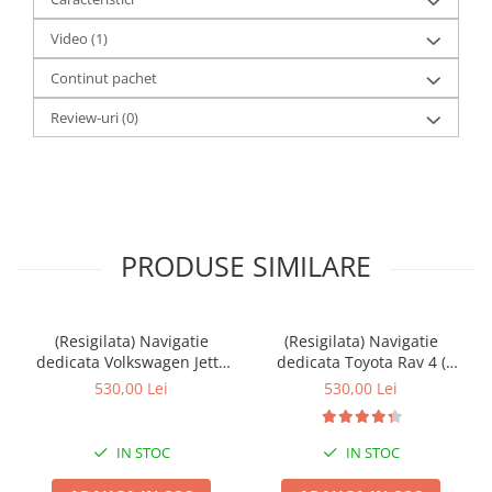
Video
(1)
Continut pachet
Review-uri
(0)
PRODUSE SIMILARE
(Resigilata) Navigatie
(Resigilata) Navigatie
dedicata Volkswagen Jetta
dedicata Toyota Rav 4 (
IV 2011 - 2018, 2GB RAM
2007 - 2013 ), 2GB RAM
530,00 Lei
530,00 Lei
32GB ROM, Quad Core,
32GB ROM, Quad Core,
Display 9" IPS Full HD,
Display 9" IPS Full HD,
Carplay, Android 14,
Carplay, Android 13,
IN STOC
IN STOC
Bluetooth, Magazin Play,
Bluetooth, Magazin Play,
Suport
Suport came