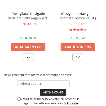
(Resigilata) Navigatie
(Resigilata) Navigatie
dedicata Volkswagen Jetta
dedicata Toyota Rav 4 (
IV 2011 - 2018, 2GB RAM
2007 - 2013 ), 2GB RAM
530,00 Lei
530,00 Lei
32GB ROM, Quad Core,
32GB ROM, Quad Core,
Display 9" IPS Full HD,
Display 9" IPS Full HD,
Carplay, Android 14,
Carplay, Android 13,
IN STOC
IN STOC
Bluetooth, Magazin Play,
Bluetooth, Magazin Play,
Suport
Suport came
ADAUGA IN COS
ADAUGA IN COS
Newsletter
Nu rata ofertele si promotiile noastre
Vreau sa primesc newsletter cu promotiile
magazinului. Afla mai multe in
Politica de