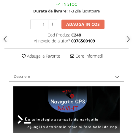
IN STOC
Durata de livrare:
1-3 Zile lucratoare
ADAUGA IN COS
Cod Produs:
C248
Ai nevoie de ajutor?
0376500109
Adauga la Favorite
Cere informatii
Descriere