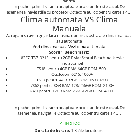
fabrica.
In pachet primiti si rama adaptoare acolo unde este cazul. De
asemenea, navigatiile cu procesor Octacore au loc pentru cartelă 4G.
Clima automata VS Clima
Manuala
Va rugam sa aveti grija daca masina dumneavostra are clima manuala
sau automata
Vezi clima manuala
Vezi clima automata
Scoruri Benchmark:
8227, TS7, 9212 pentru 2GB RAM: Scorul Benchmark este
indisponibil
TS18 pentru 4GB RAM 64GB ROM: 500+
Qualcoom 6215: 1000+
TS10 pentru 4GB 32GB ROM: 1600-1800
7862 pentru 8GB RAM 128/256GB ROM: 2100+
7870 pentru 12GB RAM 256/512GB ROM: 4800+
In pachet primiti si rama adaptoare acolo unde este cazul. De
asemenea, navigatiile Octacore au loc pentru cartelă 4G. .
IN STOC
Durata de livrare:
1-3 Zile lucratoare