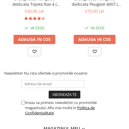
dedicata Toyota Rav 4 (
dedicata Peugeot 4007 (
2007 - 2013 ), 2GB RAM
2007 - 2012 ), 2GB RAM
530,00 Lei
570,00 Lei
32GB ROM, Quad Core,
32GB ROM, Quad Core,
Display 9" IPS Full HD,
Display 9" IPS Full HD,
Carplay, Android 13,
Carplay, Android 13,
IN STOC
IN STOC
Bluetooth, Magazin Play,
Bluetooth, Magazin Play, Su
Suport came
ADAUGA IN COS
ADAUGA IN COS
Newsletter
Nu rata ofertele si promotiile noastre
Vreau sa primesc newsletter cu promotiile
magazinului. Afla mai multe in
Politica de
Confidentialitate
MAGAZINUL MEU