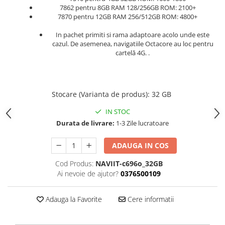
7862 pentru 8GB RAM 128/256GB ROM: 2100+
7870 pentru 12GB RAM 256/512GB ROM: 4800+
In pachet primiti si rama adaptoare acolo unde este
cazul. De asemenea, navigatiile Octacore au loc pentru
cartelă 4G. .
Stocare (Varianta de produs)
:
32 GB
IN STOC
Durata de livrare:
1-3 Zile lucratoare
ADAUGA IN COS
Cod Produs:
NAVIIT-c696o_32GB
Ai nevoie de ajutor?
0376500109
Adauga la Favorite
Cere informatii