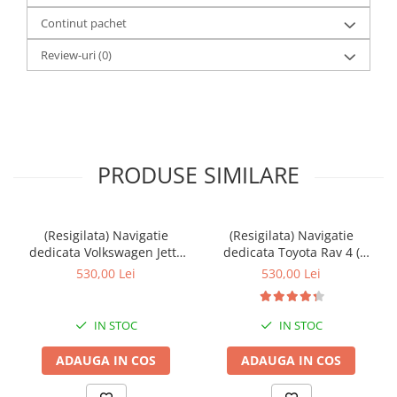
Continut pachet
Review-uri
(0)
PRODUSE SIMILARE
(Resigilata) Navigatie
(Resigilata) Navigatie
dedicata Volkswagen Jetta
dedicata Toyota Rav 4 (
IV 2011 - 2018, 2GB RAM
2007 - 2013 ), 2GB RAM
530,00 Lei
530,00 Lei
32GB ROM, Quad Core,
32GB ROM, Quad Core,
Display 9" IPS Full HD,
Display 9" IPS Full HD,
Carplay, Android 14,
Carplay, Android 13,
IN STOC
IN STOC
Bluetooth, Magazin Play,
Bluetooth, Magazin Play,
Suport
Suport came
ADAUGA IN COS
ADAUGA IN COS