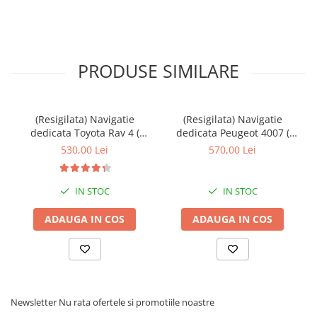
PRODUSE SIMILARE
(Resigilata) Navigatie
(Resigilata) Navigatie
dedicata Toyota Rav 4 (
dedicata Peugeot 4007 (
2007 - 2013 ), 2GB RAM
2007 - 2012 ), 2GB RAM
530,00 Lei
570,00 Lei
32GB ROM, Quad Core,
32GB ROM, Quad Core,
Display 9" IPS Full HD,
Display 9" IPS Full HD,
Carplay, Android 13,
Carplay, Android 13,
IN STOC
IN STOC
Bluetooth, Magazin Play,
Bluetooth, Magazin Play, Su
Suport came
ADAUGA IN COS
ADAUGA IN COS
Newsletter
Nu rata ofertele si promotiile noastre