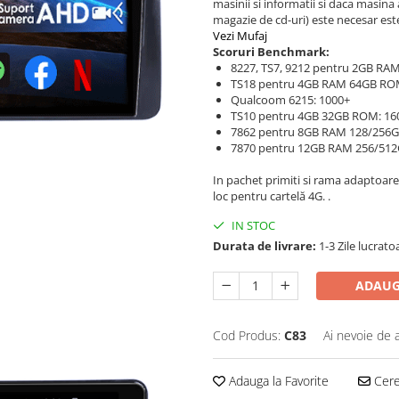
masinii si informatii si daca masina
magazie de cd-uri) este necesar est
Vezi Mufaj
Scoruri Benchmark:
8227, TS7, 9212 pentru 2GB RAM
TS18 pentru 4GB RAM 64GB RO
Qualcoom 6215: 1000+
TS10 pentru 4GB 32GB ROM: 16
7862 pentru 8GB RAM 128/256
7870 pentru 12GB RAM 256/51
In pachet primiti si rama adaptoare
loc pentru cartelă 4G. .
IN STOC
Durata de livrare:
1-3 Zile lucrato
ADAUG
Cod Produs:
C83
Ai nevoie de 
Adauga la Favorite
Cere 