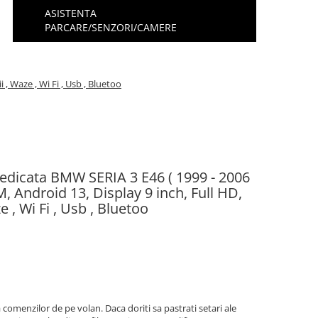
ASISTENTA
PARCARE/SENZORI/CAMERE
 , Waze , Wi Fi , Usb , Bluetoo
 dedicata BMW SERIA 3 E46 ( 1999 - 2006
 Android 13, Display 9 inch, Full HD,
e , Wi Fi , Usb , Bluetoo
comenzilor de pe volan. Daca doriti sa pastrati setari ale