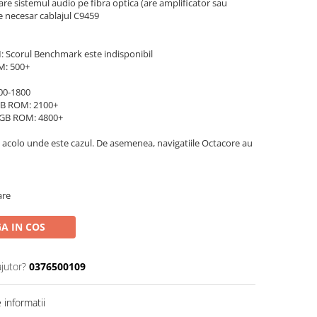
 are sistemul audio pe fibra optica (are amplificator sau
e necesar cablajul C9459
: Scorul Benchmark este indisponibil
M: 500+
00-1800
GB ROM: 2100+
2GB ROM: 4800+
 acolo unde este cazul. De asemenea, navigatiile Octacore au
are
A IN COS
ajutor?
0376500109
informatii