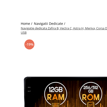
Home /
Navigatii Dedicate /
Navigatie dedicata Zafira B, Vectra C, Astra H, Meriva, Corsa
USB
-19%