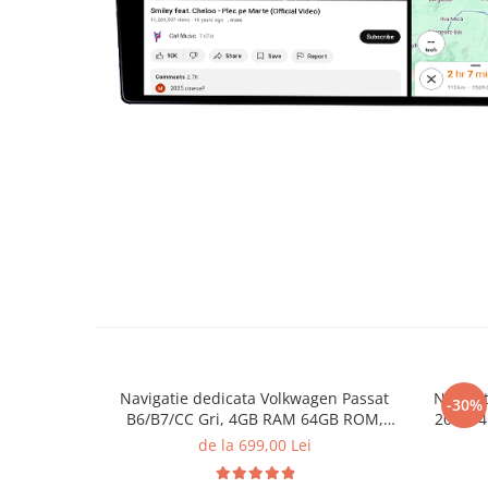
Navigatie dedicata Volkwagen Passat
Navigat
-30%
B6/B7/CC Gri, 4GB RAM 64GB ROM,
2023, 
Quadcore, Android 14, Display QLED
Andro
de la 699,00 Lei
10", DSP, Carplay&Android Auto, Suport
Carpla
came