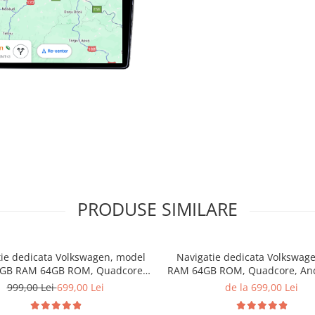
PRODUSE SIMILARE
ie dedicata Volkswagen, model
Navigatie dedicata Volkswag
4GB RAM 64GB ROM, Quadcore,
RAM 64GB ROM, Quadcore, And
id 14, Display QLED 7", DSP,
Display QLED, 9", Carplay&Andr
999,00 Lei
699,00 Lei
de la 699,00 Lei
y&Android Auto, Suport camere
Suport camere AHD
AHD