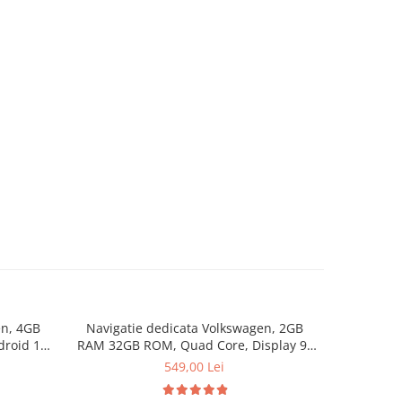
en, 4GB
Navigatie dedicata Volkswagen, 2GB
Navigat
roid 14,
RAM 32GB ROM, Quad Core, Display 9"
2006-201
oid Auto,
IPS Full HD, Carplay&Android Auto,
Core, Display 9" 
549,00 Lei
Android 14, Suport camere AHD
14, Blue