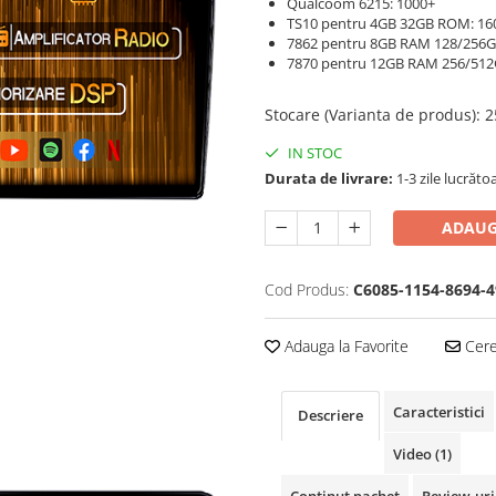
Qualcoom 6215: 1000+
TS10 pentru 4GB 32GB ROM: 16
7862 pentru 8GB RAM 128/256
7870 pentru 12GB RAM 256/51
Stocare (Varianta de produs)
:
2
IN STOC
Durata de livrare:
1-3 zile lucrăto
ADAUG
Cod Produs:
C6085-1154-8694-4
Adauga la Favorite
Cere 
Caracteristici
Descriere
Video
(1)
Continut pachet
Review-ur