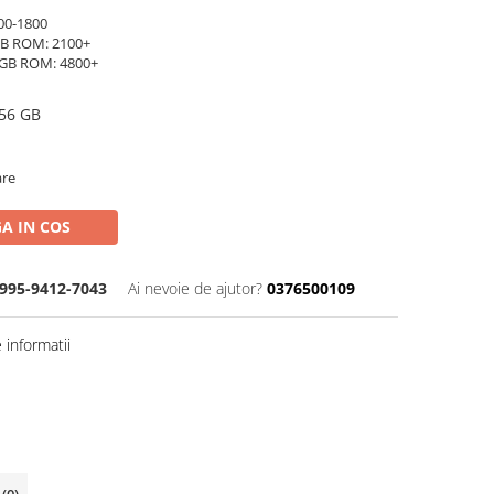
00-1800
GB ROM: 2100+
2GB ROM: 4800+
56 GB
are
A IN COS
995-9412-7043
Ai nevoie de ajutor?
0376500109
informatii
i
(0)