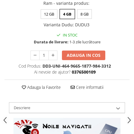
Ram - varianta produs
:
12 GB
4 GB
8 GB
Varianta Dudu
:
DUDU3
IN STOC
Durata de livrare:
1-3 zile lucrătoare
ADAUGA IN COS
Cod Produs:
DD3-UNI-464-9665-1877-984-3312
Ai nevoie de ajutor?
0376500109
Adauga la Favorite
Cere informatii
Descriere