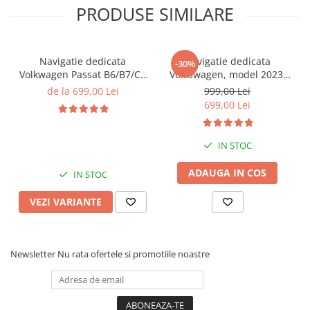
PRODUSE SIMILARE
Navigatie dedicata
Navigatie dedicata
-30%
Volkwagen Passat B6/B7/CC
Volkswagen, model 2023,
Gri, 4GB RAM 64GB ROM,
4GB RAM 64GB ROM,
de la 699,00 Lei
999,00 Lei
Quadcore, Android 14,
Quadcore, Android 14,
699,00 Lei
Display QLED 10", DSP,
Display QLED 7", DSP,
Carplay&Android Auto,
Carplay&Android Auto,
Suport came
Suport camere AHD
IN STOC
ADAUGA IN COS
IN STOC
VEZI VARIANTE
Newsletter
Nu rata ofertele si promotiile noastre