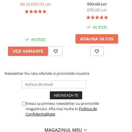
Gri, 4GB RAM 64GB ROM,
4GB RAM 64GB ROM,
de la 699,00 Lei
999,00 Lei
Quadcore, Android 14,
Quadcore, Android 14,
699,00 Lei
Display QLED 10", DSP,
Display QLED 7", DSP,
Carplay&Android Auto,
Carplay&Android Auto,
Suport came
Suport camere AHD
IN STOC
ADAUGA IN COS
IN STOC
VEZI VARIANTE
Newsletter
Nu rata ofertele si promotiile noastre
Vreau sa primesc newsletter cu promotiile
magazinului. Afla mai multe in
Politica de
Confidentialitate
MAGAZINUL MEU