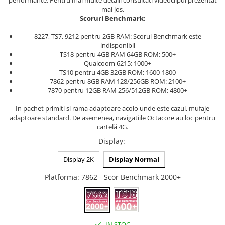
performante. Pentru mai multe detalii consultati videoclipul prezentat
mai jos.
Scoruri Benchmark:
8227, TS7, 9212 pentru 2GB RAM: Scorul Benchmark este
indisponibil
TS18 pentru 4GB RAM 64GB ROM: 500+
Qualcoom 6215: 1000+
TS10 pentru 4GB 32GB ROM: 1600-1800
7862 pentru 8GB RAM 128/256GB ROM: 2100+
7870 pentru 12GB RAM 256/512GB ROM: 4800+
In pachet primiti si rama adaptoare acolo unde este cazul, mufaje
adaptoare standard. De asemenea, navigatiile Octacore au loc pentru
cartelă 4G.
Display
:
Display 2K
Display Normal
Platforma
: 7862 - Scor Benchmark 2000+
IN STOC