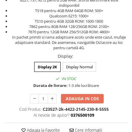
8227, TS7, 9212 pentru 2GB RAM: Scorul Benchmark este
indisponibil
TS18 pentru 4GB RAM 64GB ROM: 500+
Qualcoom 6215: 1000+
TS10 pentru 4GB 32GB ROM: 1600-1800
7862 pentru 8GB RAM 128/256GB ROM: 2100+
7870 pentru 12GB RAM 256/512GB ROM: 4800+
In pachet primiti si rama adaptoare acolo unde este cazul, mufaje
adaptoare standard. De asemenea, navigatiile Octacore au loc
pentru cartelă 4G.
Display
:
Display 2K
Display Normal
IN STOC
Durata de livrare:
1-3 zile lucrătoare
ADAUGA IN COS
Cod Produs:
C23527-2k-4422-2145-230-8-5555
Ai nevoie de ajutor?
0376500109
Adauga la Favorite
Cere informatii