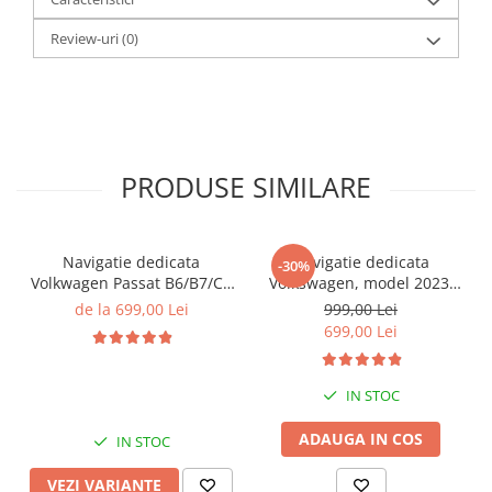
Review-uri
(0)
PRODUSE SIMILARE
Navigatie dedicata
Navigatie dedicata
-30%
Volkwagen Passat B6/B7/CC
Volkswagen, model 2023,
Gri, 4GB RAM 64GB ROM,
4GB RAM 64GB ROM,
de la 699,00 Lei
999,00 Lei
Quadcore, Android 14,
Quadcore, Android 14,
699,00 Lei
Display QLED 10", DSP,
Display QLED 7", DSP,
Carplay&Android Auto,
Carplay&Android Auto,
Suport came
Suport camere AHD
IN STOC
ADAUGA IN COS
IN STOC
VEZI VARIANTE