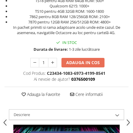
TS18 pentru 4GB RAM 64GB ROM: 500+
Qualcoom 6215: 1000+
TS10 pentru 4GB 32GB ROM: 1600-1800
7862 pentru 8GB RAM 128/256GB ROM: 2100+
7870 pentru 12GB RAM 256/512GB ROM: 4800+
In pachet primiti si rama adaptoare acolo unde este cazul. De
asemenea, navigatiile Octacore au loc pentru cartelă 4G.
IN STOC
Durata de livrare:
1-3 zile lucrătoare
ADAUGA IN COS
Cod Produs:
C23434-1083-6973-4199-8541
Ai nevoie de ajutor?
0376500109
Adauga la Favorite
Cere informatii
Descriere