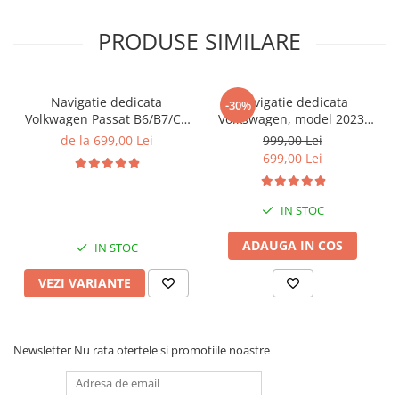
PRODUSE SIMILARE
Navigatie dedicata
Navigatie dedicata
-30%
Volkwagen Passat B6/B7/CC
Volkswagen, model 2023,
Gri, 4GB RAM 64GB ROM,
4GB RAM 64GB ROM,
de la 699,00 Lei
999,00 Lei
Quadcore, Android 14,
Quadcore, Android 14,
699,00 Lei
Display QLED 10", DSP,
Display QLED 7", DSP,
Carplay&Android Auto,
Carplay&Android Auto,
Suport came
Suport camere AHD
IN STOC
ADAUGA IN COS
IN STOC
VEZI VARIANTE
Newsletter
Nu rata ofertele si promotiile noastre