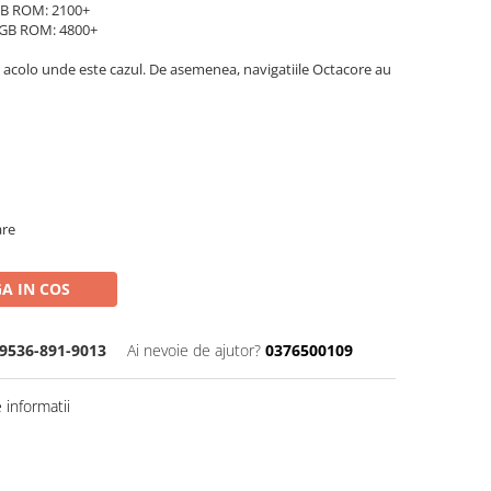
B ROM: 2100+
GB ROM: 4800+
 acolo unde este cazul. De asemenea, navigatiile Octacore au
are
A IN COS
9536-891-9013
Ai nevoie de ajutor?
0376500109
informatii