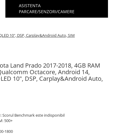
ASISTENTA
PARCARE/SENZORI/CAMERE
QLED 10", DSP, Carplay&Android Auto, SIM
yota Land Prado 2017-2018, 4GB RAM
ualcomm Octacore, Android 14,
 QLED 10", DSP, Carplay&Android Auto,
 Scorul Benchmark este indisponibil
M: 500+
00-1800