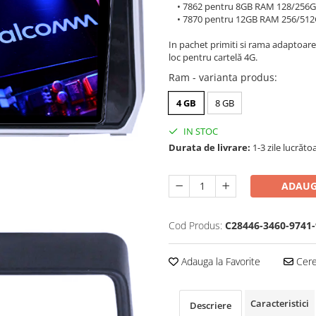
• 7862 pentru 8GB RAM 128/256G
• 7870 pentru 12GB RAM 256/512
In pachet primiti si rama adaptoare
loc pentru cartelă 4G.
Ram - varianta produs
:
4 GB
8 GB
IN STOC
Durata de livrare:
1-3 zile lucrăto
ADAUG
Cod Produs:
C28446-3460-9741-
Adauga la Favorite
Cere 
Caracteristici
Descriere