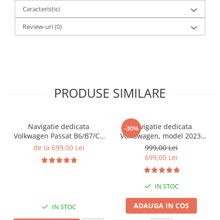
Caracteristici
Review-uri
(0)
PRODUSE SIMILARE
Navigatie dedicata
Navigatie dedicata
-30%
Volkwagen Passat B6/B7/CC
Volkswagen, model 2023,
Gri, 4GB RAM 64GB ROM,
4GB RAM 64GB ROM,
de la 699,00 Lei
999,00 Lei
Quadcore, Android 14,
Quadcore, Android 14,
699,00 Lei
Display QLED 10", DSP,
Display QLED 7", DSP,
Carplay&Android Auto,
Carplay&Android Auto,
Suport came
Suport camere AHD
IN STOC
ADAUGA IN COS
IN STOC