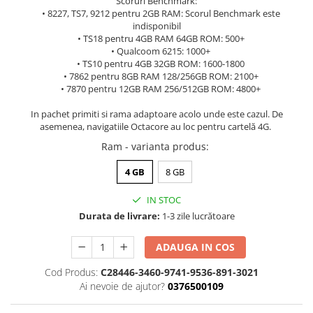
Scoruri Benchmark:
• 8227, TS7, 9212 pentru 2GB RAM: Scorul Benchmark este
indisponibil
• TS18 pentru 4GB RAM 64GB ROM: 500+
• Qualcoom 6215: 1000+
• TS10 pentru 4GB 32GB ROM: 1600-1800
• 7862 pentru 8GB RAM 128/256GB ROM: 2100+
• 7870 pentru 12GB RAM 256/512GB ROM: 4800+
In pachet primiti si rama adaptoare acolo unde este cazul. De
asemenea, navigatiile Octacore au loc pentru cartelă 4G.
Ram - varianta produs
:
4 GB
8 GB
IN STOC
Durata de livrare:
1-3 zile lucrătoare
ADAUGA IN COS
Cod Produs:
C28446-3460-9741-9536-891-3021
Ai nevoie de ajutor?
0376500109