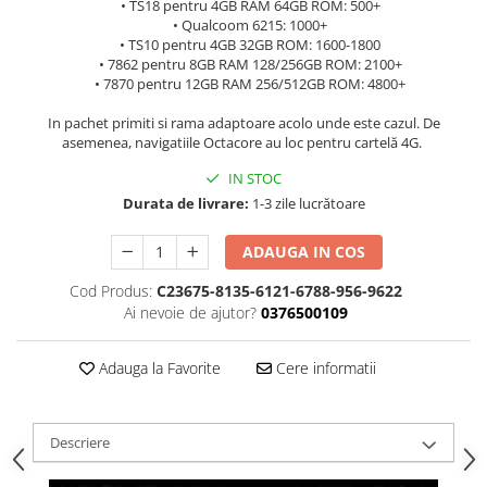
• TS18 pentru 4GB RAM 64GB ROM: 500+
• Qualcoom 6215: 1000+
• TS10 pentru 4GB 32GB ROM: 1600-1800
• 7862 pentru 8GB RAM 128/256GB ROM: 2100+
• 7870 pentru 12GB RAM 256/512GB ROM: 4800+
In pachet primiti si rama adaptoare acolo unde este cazul. De
asemenea, navigatiile Octacore au loc pentru cartelă 4G.
IN STOC
Durata de livrare:
1-3 zile lucrătoare
ADAUGA IN COS
Cod Produs:
C23675-8135-6121-6788-956-9622
Ai nevoie de ajutor?
0376500109
Adauga la Favorite
Cere informatii
Descriere