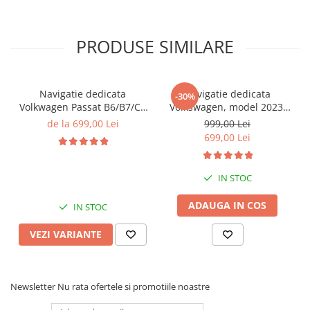
PRODUSE SIMILARE
Navigatie dedicata
Navigatie dedicata
-30%
Volkwagen Passat B6/B7/CC
Volkswagen, model 2023,
Gri, 4GB RAM 64GB ROM,
4GB RAM 64GB ROM,
de la 699,00 Lei
999,00 Lei
Quadcore, Android 14,
Quadcore, Android 14,
699,00 Lei
Display QLED 10", DSP,
Display QLED 7", DSP,
Carplay&Android Auto,
Carplay&Android Auto,
Suport came
Suport camere AHD
IN STOC
ADAUGA IN COS
IN STOC
VEZI VARIANTE
Newsletter
Nu rata ofertele si promotiile noastre