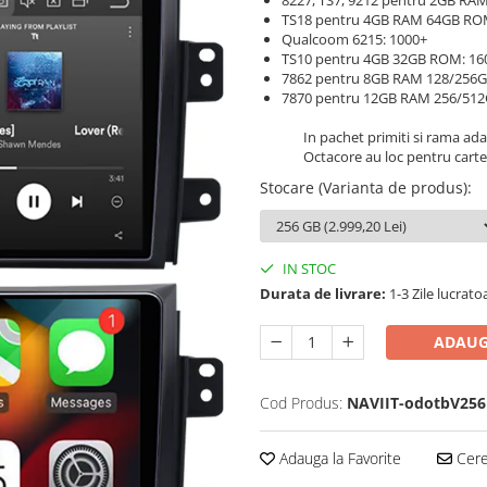
8227, TS7, 9212 pentru 2GB RAM
TS18 pentru 4GB RAM 64GB RO
Qualcoom 6215: 1000+
TS10 pentru 4GB 32GB ROM: 16
7862 pentru 8GB RAM 128/256
7870 pentru 12GB RAM 256/51
In pachet primiti si rama ad
Octacore au loc pentru carte
Stocare (Varianta de produs)
:
IN STOC
Durata de livrare:
1-3 Zile lucrato
ADAUG
Cod Produs:
NAVIIT-odotbV256
Adauga la Favorite
Cere 