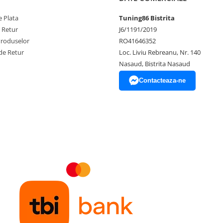
 Plata
Tuning86 Bistrita
e Retur
J6/1191/2019
Produselor
RO41646352
de Retur
Loc. Liviu Rebreanu, Nr. 140
Nasaud, Bistrita Nasaud
Contacteaza-ne