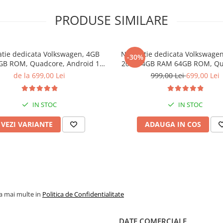
PRODUSE SIMILARE
atie dedicata Volkswagen, 4GB
Navigatie dedicata Volkswage
-30%
B ROM, Quadcore, Android 14,
2023, 4GB RAM 64GB ROM, Qu
QLED, 9", Carplay&Android Auto,
Android 14, Display QLED 7"
de la 699,00 Lei
999,00 Lei
699,00 Lei
Suport camere AHD
Carplay&Android Auto, Supor
AHD
IN STOC
IN STOC
VEZI VARIANTE
ADAUGA IN COS
la mai multe in
Politica de Confidentialitate
DATE COMERCIALE