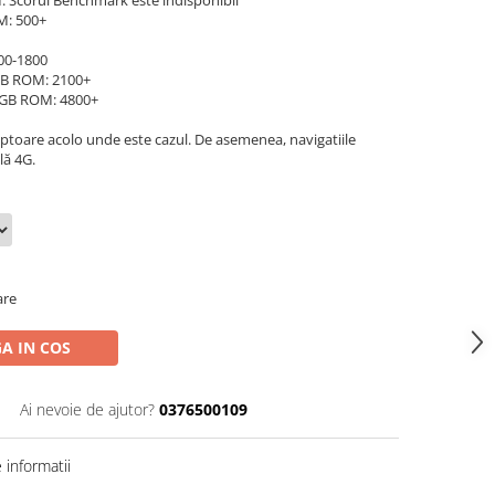
: Scorul Benchmark este indisponibil
M: 500+
00-1800
GB ROM: 2100+
2GB ROM: 4800+
aptoare acolo unde este cazul. De asemenea, navigatiile
lă 4G.
are
A IN COS
Ai nevoie de ajutor?
0376500109
informatii