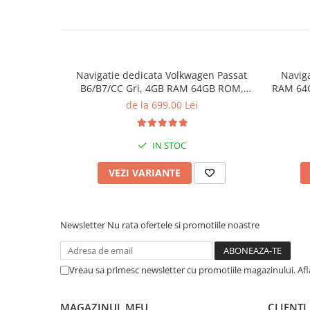
Navigatie dedicata Volkwagen Passat
Navig
B6/B7/CC Gri, 4GB RAM 64GB ROM,
RAM 64G
Quadcore, Android 14, Display QLED
Display 
de la 699,00 Lei
10", DSP, Carplay&Android Auto, Suport
came
IN STOC
VEZI VARIANTE
Newsletter
Nu rata ofertele si promotiile noastre
Vreau sa primesc newsletter cu promotiile magazinului. Af
MAGAZINUL MEU
CLIENTI