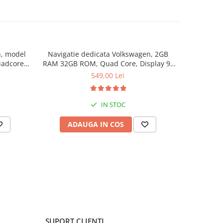
n, model
Navigatie dedicata Volkswagen, 2GB
Navigat
adcore,
RAM 32GB ROM, Quad Core, Display 9"
2006-201
, DSP,
IPS Full HD, Carplay&Android Auto,
Core, Display 9" 
549,00 Lei
t camere
Android 14, Suport camere AHD
14, Blue
IN STOC
ADAUGA IN COS
V
SUPORT CLIENTI