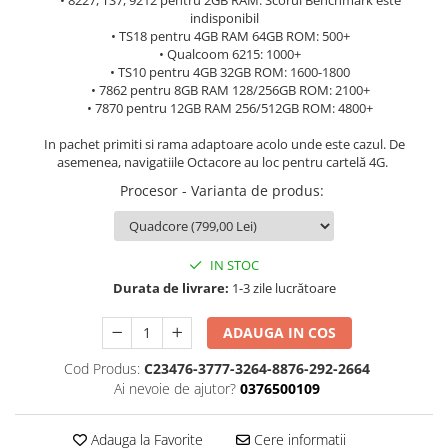
• 8227, TS7, 9212 pentru 2GB RAM: Scorul Benchmark este
indisponibil
• TS18 pentru 4GB RAM 64GB ROM: 500+
• Qualcoom 6215: 1000+
• TS10 pentru 4GB 32GB ROM: 1600-1800
• 7862 pentru 8GB RAM 128/256GB ROM: 2100+
• 7870 pentru 12GB RAM 256/512GB ROM: 4800+
In pachet primiti si rama adaptoare acolo unde este cazul. De
asemenea, navigatiile Octacore au loc pentru cartelă 4G.
Procesor - Varianta de produs
:
IN STOC
Durata de livrare:
1-3 zile lucrătoare
ADAUGA IN COS
Cod Produs:
C23476-3777-3264-8876-292-2664
Ai nevoie de ajutor?
0376500109
Adauga la Favorite
Cere informatii