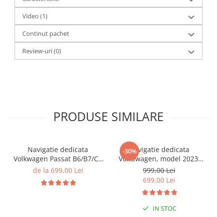
Video
(1)
Continut pachet
Review-uri
(0)
PRODUSE SIMILARE
Navigatie dedicata
Navigatie dedicata
-30%
Volkwagen Passat B6/B7/CC
Volkswagen, model 2023,
Gri, 4GB RAM 64GB ROM,
4GB RAM 64GB ROM,
de la 699,00 Lei
999,00 Lei
Quadcore, Android 14,
Quadcore, Android 14,
699,00 Lei
Display QLED 10", DSP,
Display QLED 7", DSP,
Carplay&Android Auto,
Carplay&Android Auto,
Suport came
Suport camere AHD
IN STOC