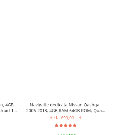
en, 4GB
Navigatie dedicata Nissan Qashqai
Navigatie
roid 14,
2006-2013, 4GB RAM 64GB ROM, Quad
7010B, R
oid Auto,
Core, Display 9" QLED Carplay, Android
camera m
de la 699,00 Lei
14, Bluetooth, Magazin Play, Suport
Bluetooth
Camere AHD