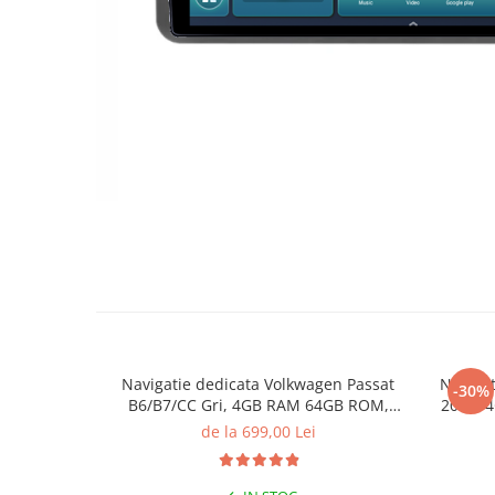
Navigatie dedicata Volkwagen Passat
Navigat
-30%
B6/B7/CC Gri, 4GB RAM 64GB ROM,
2023, 
Quadcore, Android 14, Display QLED
Andro
de la 699,00 Lei
10", DSP, Carplay&Android Auto, Suport
Carpla
came