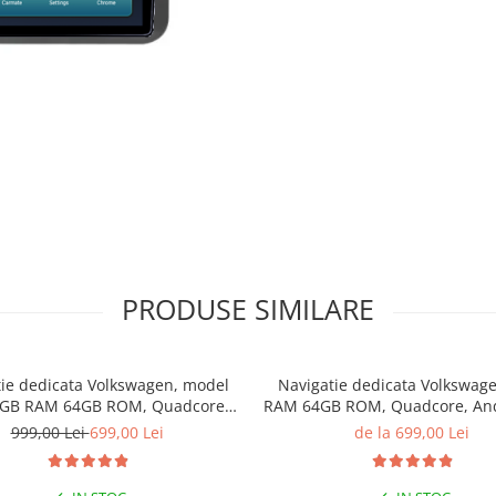
PRODUSE SIMILARE
ie dedicata Volkswagen, model
Navigatie dedicata Volkswag
4GB RAM 64GB ROM, Quadcore,
RAM 64GB ROM, Quadcore, And
id 14, Display QLED 7", DSP,
Display QLED, 9", Carplay&Andr
999,00 Lei
699,00 Lei
de la 699,00 Lei
y&Android Auto, Suport camere
Suport camere AHD
AHD