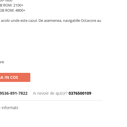
00-1800
B ROM: 2100+
GB ROM: 4800+
 acolo unde este cazul. De asemenea, navigatiile Octacore au
are
A IN COS
9536-891-7822
Ai nevoie de ajutor?
0376500109
informatii