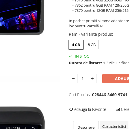
• TS10 pentru 4GB 32GB ROM: 16
• 7862 pentru 8GB RAM 128/256G
• 7870 pentru 12GB RAM 256/512
In pachet primiti si rama adaptoare
loc pentru cartelă 4G.
Ram - varianta produs
:
4 GB
8 GB
IN STOC
Durata de livrare:
1-3 zile lucrăto
ADAUG
Cod Produs:
C28446-3460-9741-
Adauga la Favorite
Cere 
Caracteristici
Descriere