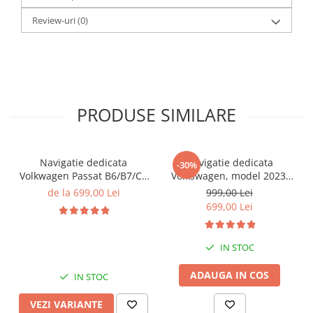
Review-uri
(0)
PRODUSE SIMILARE
Navigatie dedicata
Navigatie dedicata
-30%
Volkwagen Passat B6/B7/CC
Volkswagen, model 2023,
Gri, 4GB RAM 64GB ROM,
4GB RAM 64GB ROM,
de la 699,00 Lei
999,00 Lei
Quadcore, Android 14,
Quadcore, Android 14,
699,00 Lei
Display QLED 10", DSP,
Display QLED 7", DSP,
Carplay&Android Auto,
Carplay&Android Auto,
Suport came
Suport camere AHD
IN STOC
ADAUGA IN COS
IN STOC
VEZI VARIANTE