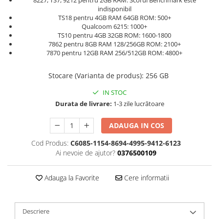
8227, TS7, 9212 pentru 2GB RAM: Scorul Benchmark este
indisponibil
TS18 pentru 4GB RAM 64GB ROM: 500+
Qualcoom 6215: 1000+
TS10 pentru 4GB 32GB ROM: 1600-1800
7862 pentru 8GB RAM 128/256GB ROM: 2100+
7870 pentru 12GB RAM 256/512GB ROM: 4800+
Stocare (Varianta de produs)
:
256 GB
IN STOC
Durata de livrare:
1-3 zile lucrătoare
ADAUGA IN COS
Cod Produs:
C6085-1154-8694-4995-9412-6123
Ai nevoie de ajutor?
0376500109
Adauga la Favorite
Cere informatii
Descriere