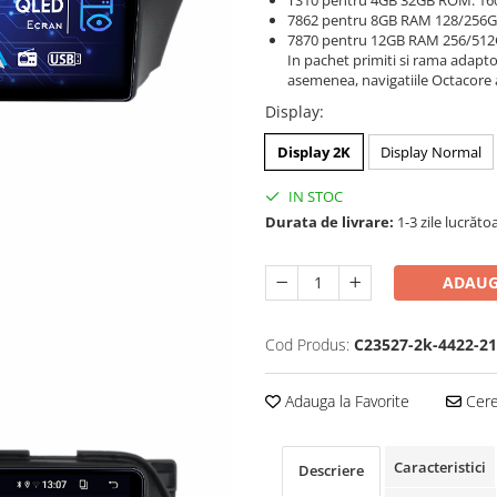
TS10 pentru 4GB 32GB ROM: 16
7862 pentru 8GB RAM 128/256
7870 pentru 12GB RAM 256/51
In pachet primiti si rama adapt
asemenea, navigatiile Octacore 
Display
:
Display 2K
Display Normal
IN STOC
Durata de livrare:
1-3 zile lucrăto
ADAUG
Cod Produs:
C23527-2k-4422-21
Adauga la Favorite
Cere 
Caracteristici
Descriere