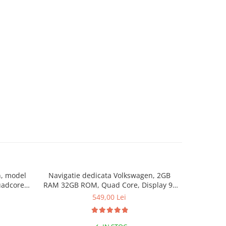
n, model
Navigatie dedicata Volkswagen, 2GB
Navigat
adcore,
RAM 32GB ROM, Quad Core, Display 9"
2006-201
, DSP,
IPS Full HD, Carplay&Android Auto,
Core, Display 9" 
549,00 Lei
t camere
Android 14, Suport camere AHD
14, Blue