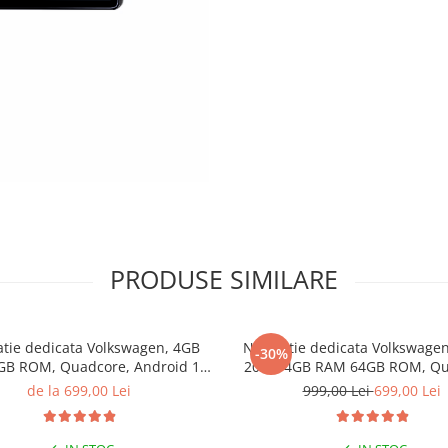
PRODUSE SIMILARE
atie dedicata Volkswagen, 4GB
Navigatie dedicata Volkswage
-30%
B ROM, Quadcore, Android 14,
2023, 4GB RAM 64GB ROM, Qu
QLED, 9", Carplay&Android Auto,
Android 14, Display QLED 7"
de la 699,00 Lei
999,00 Lei
699,00 Lei
Suport camere AHD
Carplay&Android Auto, Supor
AHD