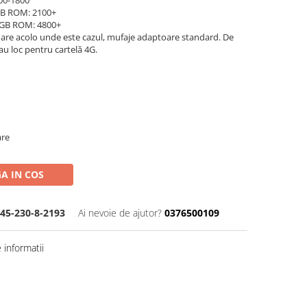
00-1800
GB ROM: 2100+
2GB ROM: 4800+
oare acolo unde este cazul, mufaje adaptoare standard. De
au loc pentru cartelă 4G.
are
A IN COS
45-230-8-2193
Ai nevoie de ajutor?
0376500109
informatii