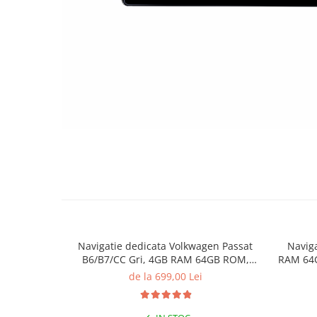
Navigatie dedicata Volkwagen Passat
Navig
B6/B7/CC Gri, 4GB RAM 64GB ROM,
RAM 64G
Quadcore, Android 14, Display QLED
Display 
de la 699,00 Lei
10", DSP, Carplay&Android Auto, Suport
came