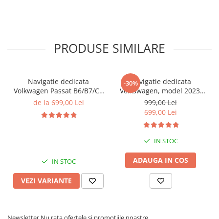
PRODUSE SIMILARE
Navigatie dedicata
Navigatie dedicata
-30%
Volkwagen Passat B6/B7/CC
Volkswagen, model 2023,
Gri, 4GB RAM 64GB ROM,
4GB RAM 64GB ROM,
de la 699,00 Lei
999,00 Lei
Quadcore, Android 14,
Quadcore, Android 14,
699,00 Lei
Display QLED 10", DSP,
Display QLED 7", DSP,
Carplay&Android Auto,
Carplay&Android Auto,
Suport came
Suport camere AHD
IN STOC
ADAUGA IN COS
IN STOC
VEZI VARIANTE
Newsletter
Nu rata ofertele si promotiile noastre