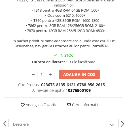
• 8227, TS7, 9212 pentru 2GB RAM: Scorul Benchmark este
indisponibil
• TS18 pentru 4GB RAM 64GB ROM: 500+
• Qualcoom 6215: 1000+
• TS10 pentru 4GB 32GB ROM: 1600-1800
• 7862 pentru 8GB RAM 128/256GB ROM: 2100+
• 7870 pentru 12GB RAM 256/512GB ROM: 4800+
In pachet primiti si rama adaptoare acolo unde este cazul. De
asemenea, navigatiile Octacore au loc pentru cartelă 4G.
IN STOC
Durata de livrare:
1-3 zile lucrătoare
ADAUGA IN COS
Cod Produs:
C23675-8135-6121-6788-956-2615
Ai nevoie de ajutor?
0376500109
Adauga la Favorite
Cere informatii
Descriere