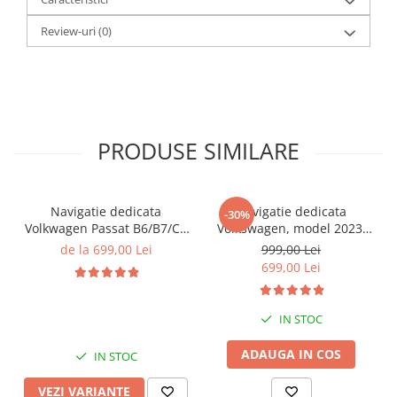
Review-uri
(0)
PRODUSE SIMILARE
Navigatie dedicata
Navigatie dedicata
-30%
Volkwagen Passat B6/B7/CC
Volkswagen, model 2023,
Gri, 4GB RAM 64GB ROM,
4GB RAM 64GB ROM,
de la 699,00 Lei
999,00 Lei
Quadcore, Android 14,
Quadcore, Android 14,
699,00 Lei
Display QLED 10", DSP,
Display QLED 7", DSP,
Carplay&Android Auto,
Carplay&Android Auto,
Suport came
Suport camere AHD
IN STOC
ADAUGA IN COS
IN STOC
VEZI VARIANTE