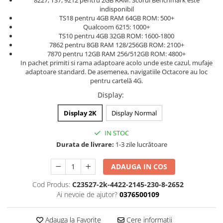
8227, TS7, 9212 pentru 2GB RAM: Scorul Benchmark este
indisponibil
TS18 pentru 4GB RAM 64GB ROM: 500+
Qualcoom 6215: 1000+
TS10 pentru 4GB 32GB ROM: 1600-1800
7862 pentru 8GB RAM 128/256GB ROM: 2100+
7870 pentru 12GB RAM 256/512GB ROM: 4800+
In pachet primiti si rama adaptoare acolo unde este cazul, mufaje
adaptoare standard. De asemenea, navigatiile Octacore au loc
pentru cartelă 4G.
Display
:
Display 2K
Display Normal
IN STOC
Durata de livrare:
1-3 zile lucrătoare
ADAUGA IN COS
Cod Produs:
C23527-2k-4422-2145-230-8-2652
Ai nevoie de ajutor?
0376500109
Adauga la Favorite
Cere informatii