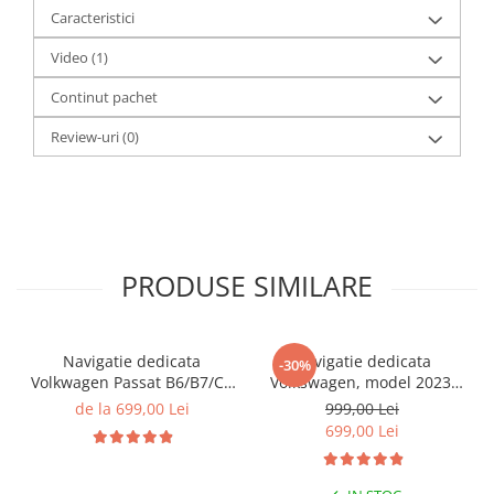
Caracteristici
Video
(1)
Continut pachet
Review-uri
(0)
PRODUSE SIMILARE
Navigatie dedicata
Navigatie dedicata
-30%
Volkwagen Passat B6/B7/CC
Volkswagen, model 2023,
Gri, 4GB RAM 64GB ROM,
4GB RAM 64GB ROM,
de la 699,00 Lei
999,00 Lei
Quadcore, Android 14,
Quadcore, Android 14,
699,00 Lei
Display QLED 10", DSP,
Display QLED 7", DSP,
Carplay&Android Auto,
Carplay&Android Auto,
Suport came
Suport camere AHD