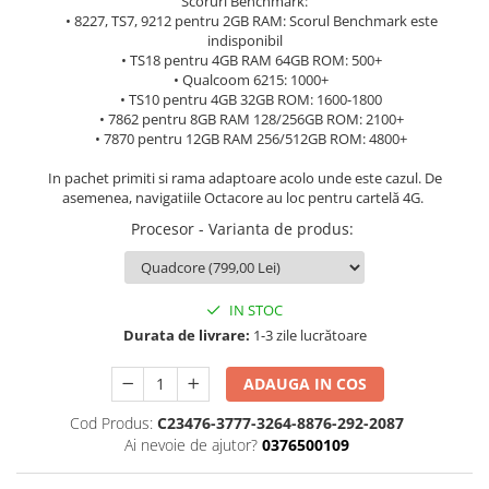
Scoruri Benchmark:
• 8227, TS7, 9212 pentru 2GB RAM: Scorul Benchmark este
indisponibil
• TS18 pentru 4GB RAM 64GB ROM: 500+
• Qualcoom 6215: 1000+
• TS10 pentru 4GB 32GB ROM: 1600-1800
• 7862 pentru 8GB RAM 128/256GB ROM: 2100+
• 7870 pentru 12GB RAM 256/512GB ROM: 4800+
In pachet primiti si rama adaptoare acolo unde este cazul. De
asemenea, navigatiile Octacore au loc pentru cartelă 4G.
Procesor - Varianta de produs
:
IN STOC
Durata de livrare:
1-3 zile lucrătoare
ADAUGA IN COS
Cod Produs:
C23476-3777-3264-8876-292-2087
Ai nevoie de ajutor?
0376500109