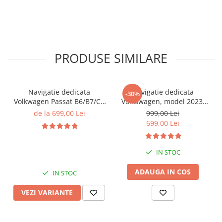
PRODUSE SIMILARE
Navigatie dedicata
Navigatie dedicata
-30%
Volkwagen Passat B6/B7/CC
Volkswagen, model 2023,
Gri, 4GB RAM 64GB ROM,
4GB RAM 64GB ROM,
de la 699,00 Lei
999,00 Lei
Quadcore, Android 14,
Quadcore, Android 14,
699,00 Lei
Display QLED 10", DSP,
Display QLED 7", DSP,
Carplay&Android Auto,
Carplay&Android Auto,
Suport came
Suport camere AHD
IN STOC
ADAUGA IN COS
IN STOC
VEZI VARIANTE