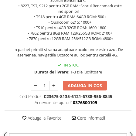
Scoruri Benchmark:
• 8227, TS7, 9212 pentru 2GB RAM: Scorul Benchmark este
indisponibil
• TS18 pentru 4GB RAM 64GB ROM: 500+
• Qualcoom 6215: 1000+
• TS10 pentru 4GB 32GB ROM: 1600-1800
• 7862 pentru 8GB RAM 128/256GB ROM: 2100+
• 7870 pentru 12GB RAM 256/512GB ROM: 4800+
In pachet primiti si rama adaptoare acolo unde este cazul. De
asemenea, navigatiile Octacore au loc pentru cartelă 4G.
IN STOC
Durata de livrare:
1-3 zile lucrătoare
ADAUGA IN COS
Cod Produs:
C23675-8135-6121-6788-956-8845
Ai nevoie de ajutor?
0376500109
Adauga la Favorite
Cere informatii