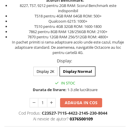
Scoruri Benchmark:
8227, TS7, 9212 pentru 2GB RAM: Scorul Benchmark este
indisponibil
TS18 pentru 4GB RAM 64GB ROM: 500+
Qualcoom 6215: 1000+
TS10 pentru 4GB 32GB ROM: 1600-1800
7862 pentru 8GB RAM 128/256GB ROM: 2100+
7870 pentru 12GB RAM 256/512GB ROM: 4800+
In pachet primiti si rama adaptoare acolo unde este cazul, mufaje
adaptoare standard. De asemenea, navigatiile Octacore au loc
pentru cartelă 4G.
Display
:
Display 2K
Display Normal
IN STOC
Durata de livrare:
1-3 zile lucrătoare
ADAUGA IN COS
Cod Produs:
C23527-7115-4422-2145-230-8044
Ai nevoie de ajutor?
0376500109