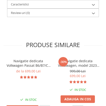
Caracteristici
Review-uri
(0)
PRODUSE SIMILARE
Navigatie dedicata
Navigatie dedicata
-30%
Volkwagen Passat B6/B7/CC
Volkswagen, model 2023,
Gri, 4GB RAM 64GB ROM,
4GB RAM 64GB ROM,
de la 699,00 Lei
999,00 Lei
Quadcore, Android 14,
Quadcore, Android 14,
699,00 Lei
Display QLED 10", DSP,
Display QLED 7", DSP,
Carplay&Android Auto,
Carplay&Android Auto,
Suport came
Suport camere AHD
IN STOC
ADAUGA IN COS
IN STOC