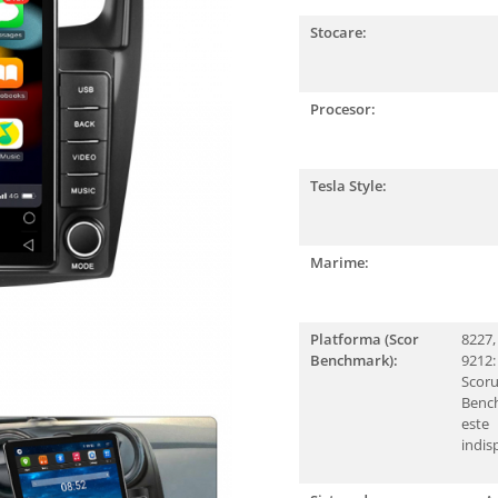
Stocare:
Procesor:
Tesla Style:
Marime:
Platforma (Scor
8227,
Benchmark):
9212:
Scoru
Benc
este
indis