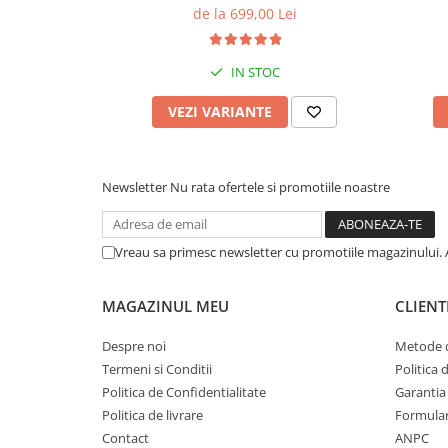
Quadcore, Android 14, Display QLED
Andr
de la 699,00 Lei
10", DSP, Carplay&Android Auto,
Carpla
Suport came
IN STOC
VEZI VARIANTE
Newsletter
Nu rata ofertele si promotiile noastre
Vreau sa primesc newsletter cu promotiile magazinului. 
MAGAZINUL MEU
CLIENT
Despre noi
Metode d
Termeni si Conditii
Politica 
Politica de Confidentialitate
Garantia
Politica de livrare
Formular
Contact
ANPC