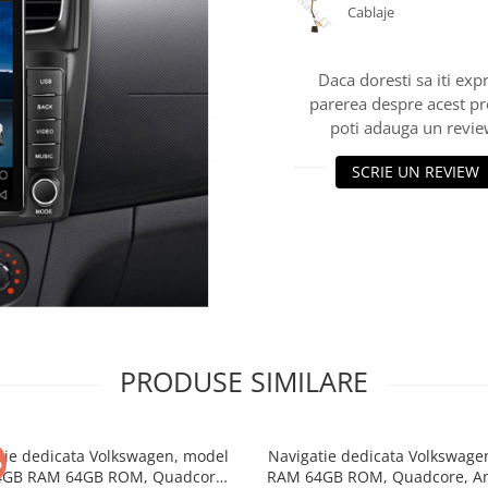
Cablaje
Daca doresti sa iti exp
parerea despre acest p
poti adauga un revie
SCRIE UN REVIEW
PRODUSE SIMILARE
tie dedicata Volkswagen, model
Navigatie dedicata Volkswage
%
 4GB RAM 64GB ROM, Quadcore,
RAM 64GB ROM, Quadcore, A