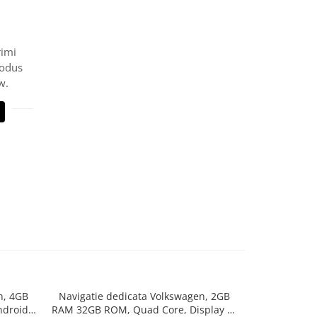
rimi
rodus
w.
n, 4GB
Navigatie dedicata Volkswagen, 2GB
Navigatie 
ndroid
RAM 32GB ROM, Quad Core, Display 9"
2006-2013, 