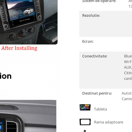
Sistem de operare:
A
1
Rezolutie:
Ecran:
Conectivitate:
Blue
Wi-F
AUX
Citi
card
Destinat pentru:
Autot
Cami
Tableta
Rama adaptoare