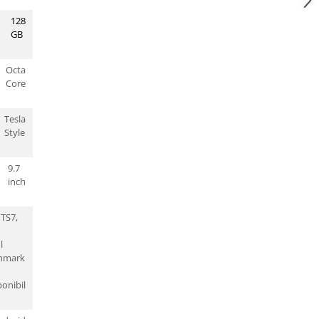
128
GB
Octa
Core
Tesla
Style
9.7
inch
 TS7,
l
hmark
ponibil