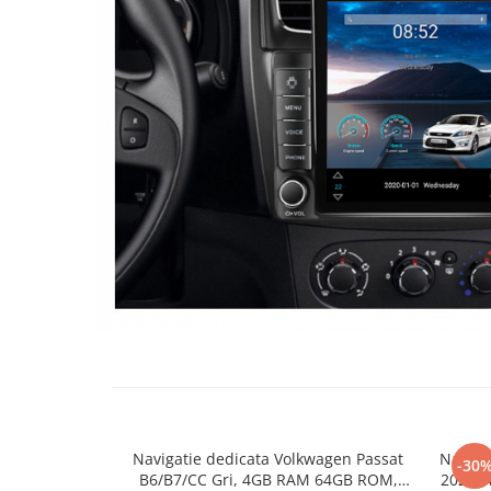
Navigatie dedicata Volkwagen Passat
Naviga
-30
B6/B7/CC Gri, 4GB RAM 64GB ROM,
2023,