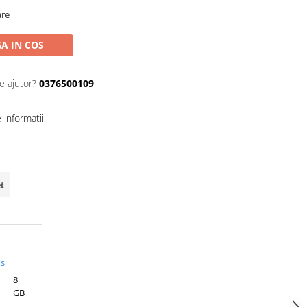
are
A IN COS
e ajutor?
0376500109
informatii
t
us
8
GB