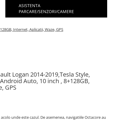
ASISTENTA
PARCARE/SENZORI/CAMERE
28GB, Internet, Aplicatii, Waze, GPS
ault Logan 2014-2019,Tesla Style,
ndroid Auto, 10 inch , 8+128GB,
ze, GPS
 acolo unde este cazul. De asemenea, navigatiile Octacore au