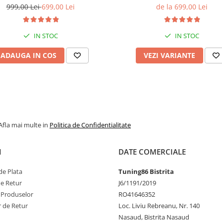
oid 14, Display QLED 7", DSP,
14, Display QLED, 9", Carplay&
999,00 Lei
699,00 Lei
de la 699,00 Lei
y&Android Auto, Suport camere
Auto, Suport camere AH
AHD
IN STOC
IN STOC
ADAUGA IN COS
VEZI VARIANTE
Afla mai multe in
Politica de Confidentialitate
I
DATE COMERCIALE
e Plata
Tuning86 Bistrita
de Retur
J6/1191/2019
 Produselor
RO41646352
 de Retur
Loc. Liviu Rebreanu, Nr. 140
Nasaud, Bistrita Nasaud