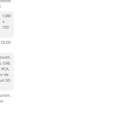
ndroid
3
1280
x
720
QLED
tooth,
i,
USB,
,
RCA,
tor de
uri SD
urism,
on