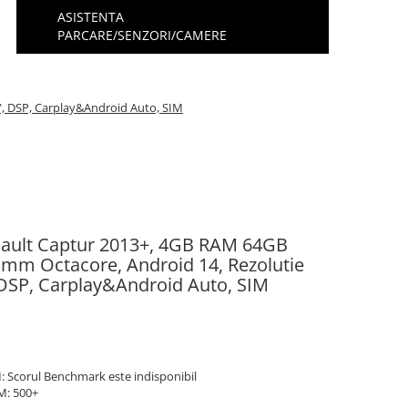
ASISTENTA
PARCARE/SENZORI/CAMERE
", DSP, Carplay&Android Auto, SIM
nault Captur 2013+, 4GB RAM 64GB
mm Octacore, Android 14, Rezolutie
 DSP, Carplay&Android Auto, SIM
 Scorul Benchmark este indisponibil
M: 500+