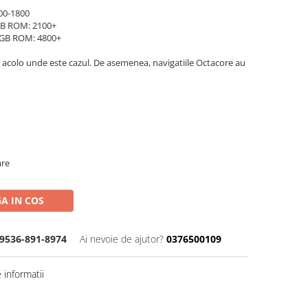
00-1800
B ROM: 2100+
GB ROM: 4800+
 acolo unde este cazul. De asemenea, navigatiile Octacore au
are
A IN COS
9536-891-8974
Ai nevoie de ajutor?
0376500109
informatii