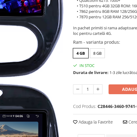
• Qualcoom 6215: 1000+
• TS10 pentru 4GB 32GB ROM: 16
• 7862 pentru 8GB RAM 128/256G
• 7870 pentru 12GB RAM 256/512
In pachet primiti si rama adaptoare
loc pentru cartelă 4G.
Ram - varianta produs
:
4 GB
8 GB
IN STOC
Durata de livrare:
1-3 zile lucrăto
ADAUG
Cod Produs:
C28446-3460-9741-
Adauga la Favorite
Cere 