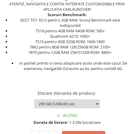
ATENTIE, NAVIGATIILE CONTIN INTERFATE CUSTOMIZABILE PRIN
APLICATIA CARLAUNCHER!
Scoruri Benchmark:
8227, TS7, 9212 pentru 2GB RAM: Scorul Benchmark este
indisponibil
TS18 pentru 4GB RAM 64GB ROM: 500+
Qualcoom 6215: 1000+
TS10 pentru 4GB 32GB ROM: 1600-1800
7862 pentru 8GB RAM 128/256GB ROM: 2100+
7870 pentru 12GB RAM 256/512GB ROM: 4800+
In pachet primiti si rama adaptoare acolo unde este cazul. De
asemenea, navigatiile Octacore au loc pentru cartelă 4G.
Stocare (Varianta de produs)
:
IN STOC
Durata de livrare:
1-3 Zile lucratoare