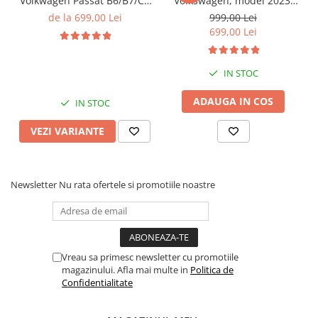
Volkwagen Passat B6/B7/CC
Volkswagen, model 2023,
Gri, 4GB RAM 64GB ROM,
4GB RAM 64GB ROM,
de la 699,00 Lei
999,00 Lei
Quadcore, Android 14,
Quadcore, Android 14,
699,00 Lei
Display QLED 10", DSP,
Display QLED 7", DSP,
Carplay&Android Auto,
Carplay&Android Auto,
Suport came
Suport camere AHD
IN STOC
ADAUGA IN COS
IN STOC
VEZI VARIANTE
Newsletter
Nu rata ofertele si promotiile noastre
Vreau sa primesc newsletter cu promotiile
magazinului. Afla mai multe in
Politica de
Confidentialitate