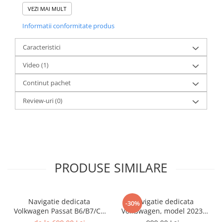
VEZI MAI MULT
Informatii conformitate produs
Caracteristici
Video
(1)
Continut pachet
Review-uri
(0)
PRODUSE SIMILARE
Navigatie dedicata
Navigatie dedicata
-30%
Volkwagen Passat B6/B7/CC
Volkswagen, model 2023,
Gri, 4GB RAM 64GB ROM,
4GB RAM 64GB ROM,