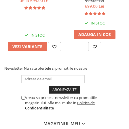
de la 699,00 Lei
999,00 Lei
Quadcore, Android 14,
Quadcore, Android 14,
699,00 Lei
Display QLED 10", DSP,
Display QLED 7", DSP,
Carplay&Android Auto,
Carplay&Android Auto,
Suport came
Suport camere AHD
IN STOC
ADAUGA IN COS
IN STOC
VEZI VARIANTE
Newsletter
Nu rata ofertele si promotiile noastre
Vreau sa primesc newsletter cu promotiile
magazinului. Afla mai multe in
Politica de
Confidentialitate
MAGAZINUL MEU