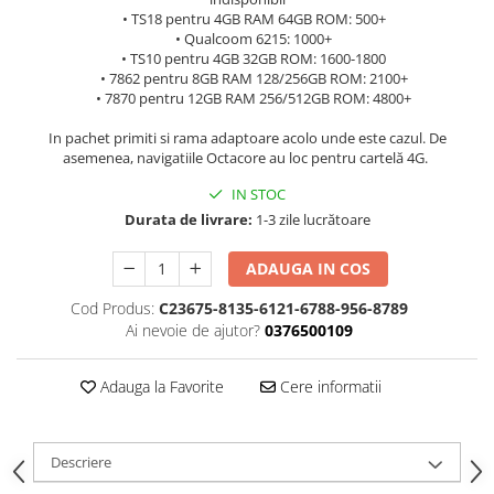
• TS18 pentru 4GB RAM 64GB ROM: 500+
• Qualcoom 6215: 1000+
• TS10 pentru 4GB 32GB ROM: 1600-1800
• 7862 pentru 8GB RAM 128/256GB ROM: 2100+
• 7870 pentru 12GB RAM 256/512GB ROM: 4800+
In pachet primiti si rama adaptoare acolo unde este cazul. De
asemenea, navigatiile Octacore au loc pentru cartelă 4G.
IN STOC
Durata de livrare:
1-3 zile lucrătoare
ADAUGA IN COS
Cod Produs:
C23675-8135-6121-6788-956-8789
Ai nevoie de ajutor?
0376500109
Adauga la Favorite
Cere informatii
Descriere