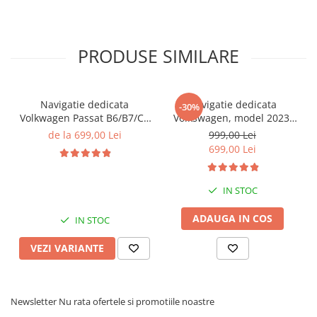
PRODUSE SIMILARE
Navigatie dedicata
Navigatie dedicata
-30%
Volkwagen Passat B6/B7/CC
Volkswagen, model 2023,
Gri, 4GB RAM 64GB ROM,
4GB RAM 64GB ROM,
de la 699,00 Lei
999,00 Lei
Quadcore, Android 14,
Quadcore, Android 14,
699,00 Lei
Display QLED 10", DSP,
Display QLED 7", DSP,
Carplay&Android Auto,
Carplay&Android Auto,
Suport came
Suport camere AHD
IN STOC
ADAUGA IN COS
IN STOC
VEZI VARIANTE
Newsletter
Nu rata ofertele si promotiile noastre