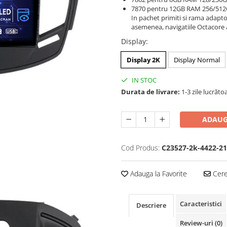
7870 pentru 12GB RAM 256/51
In pachet primiti si rama adapt
asemenea, navigatiile Octacore 
Display
:
Display 2K
Display Normal
IN STOC
Durata de livrare:
1-3 zile lucrăto
ADAUG
Cod Produs:
C23527-2k-4422-21
Adauga la Favorite
Cere 
Caracteristici
Descriere
Review-uri
(0)