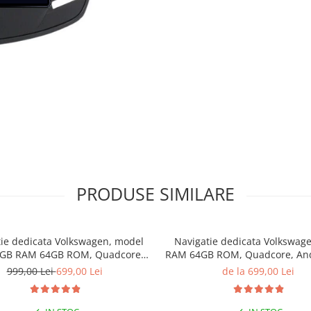
PRODUSE SIMILARE
ie dedicata Volkswagen, model
Navigatie dedicata Volkswag
4GB RAM 64GB ROM, Quadcore,
RAM 64GB ROM, Quadcore, And
id 14, Display QLED 7", DSP,
Display QLED, 9", Carplay&Andr
999,00 Lei
699,00 Lei
de la 699,00 Lei
y&Android Auto, Suport camere
Suport camere AHD
AHD