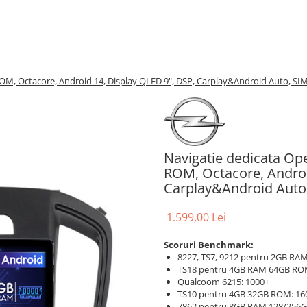
M, Octacore, Android 14, Display QLED 9", DSP, Carplay&Android Auto, SIM 
Navigatie dedicata Op
ROM, Octacore, Androi
Carplay&Android Auto, 
1.599,00 Lei
Scoruri Benchmark:
8227, TS7, 9212 pentru 2GB RAM
TS18 pentru 4GB RAM 64GB RO
Qualcoom 6215: 1000+
TS10 pentru 4GB 32GB ROM: 16
7862 pentru 8GB RAM 128/256