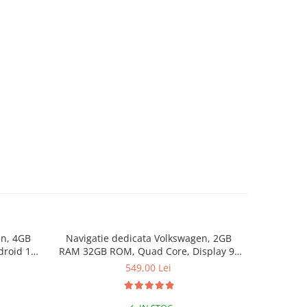
en, 4GB
Navigatie dedicata Volkswagen, 2GB
Navigat
roid 14,
RAM 32GB ROM, Quad Core, Display 9"
2006-201
oid Auto,
IPS Full HD, Carplay&Android Auto,
Core, Display 9" 
549,00 Lei
Android 14, Suport camere AHD
14, Blue