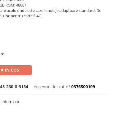
2GB ROM: 4800+
oare acolo unde este cazul, mufaje adaptoare standard. De
au loc pentru cartelă 4G.
are
A IN COS
45-230-8-3134
Ai nevoie de ajutor?
0376500109
informatii