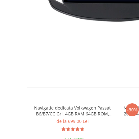
Navigatie dedicata Volkwagen Passat
Navigat
-30%
B6/B7/CC Gri, 4GB RAM 64GB ROM,
2023, 
Quadcore, Android 14, Display QLED
Andro
de la 699,00 Lei
10", DSP, Carplay&Android Auto, Suport
Carpla
came