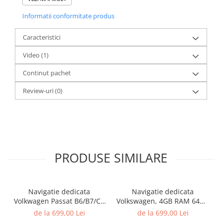
Informatii conformitate produs
Caracteristici
Video
(1)
Continut pachet
Review-uri
(0)
PRODUSE SIMILARE
Navigatie dedicata
Navigatie dedicata
Volkwagen Passat B6/B7/CC
Volkswagen, 4GB RAM 64GB
Gri, 4GB RAM 64GB ROM,
ROM, Quadcore, Android
de la 699,00 Lei
de la 699,00 Lei
Quadcore, Android 14,
14, Display QLED, 9",