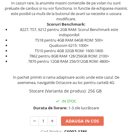
In cazuri rare, la anumite masini comenzile de pe volan nu sunt
preluate de canbus si nu vor functiona. In functie de echiparea masinii,
este posibil ca mufa de la butonul de avarii sa necesite o usoara
modificare.
Scoruri Benchmark:
8227, TS7, 9212 pentru 2GB RAM: Scorul Benchmark este
indisponibil
TS18 pentru 4GB RAM 64GB ROM: 500+
Qualcoom 6215: 1000+
TS10 pentru 4GB 32GB ROM: 1600-1800
7862 pentru 8GB RAM 128/256GB ROM: 2100+
7870 pentru 12GB RAM 256/512GB ROM: 4800+
In pachet primiti si rama adaptoare acolo unde este cazul. De
asemenea, navigatiile Octacore au loc pentru cartelă 4G.
Stocare (Varianta de produs)
:
256 GB
IN STOC
Durata de livrare:
1-3 zile lucrătoare
ADAUGA IN COS
Cod Produs:
C6002-1386