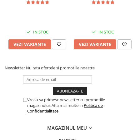
Display QLED 10", DSP,
Carplay&Android Auto,
Carplay&Android Auto,
Suport camere AHD
Suport came
IN STOC
IN STOC
VEZI VARIANTE
VEZI VARIANTE
Newsletter
Nu rata ofertele si promotiile noastre
Vreau sa primesc newsletter cu promotiile
magazinului. Afla mai multe in
Politica de
Confidentialitate
MAGAZINUL MEU