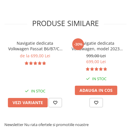
PRODUSE SIMILARE
Navigatie dedicata
Navigatie dedicata
-30%
Volkwagen Passat B6/B7/CC
Volkswagen, model 2023,
Gri, 4GB RAM 64GB ROM,
4GB RAM 64GB ROM,
de la 699,00 Lei
999,00 Lei
Quadcore, Android 14,
Quadcore, Android 14,
699,00 Lei
Display QLED 10", DSP,
Display QLED 7", DSP,
Carplay&Android Auto,
Carplay&Android Auto,
Suport came
Suport camere AHD
IN STOC
ADAUGA IN COS
IN STOC
VEZI VARIANTE
Newsletter
Nu rata ofertele si promotiile noastre