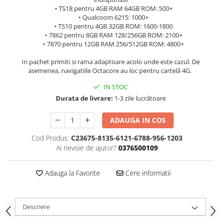
• TS18 pentru 4GB RAM 64GB ROM: 500+
• Qualcoom 6215: 1000+
• TS10 pentru 4GB 32GB ROM: 1600-1800
• 7862 pentru 8GB RAM 128/256GB ROM: 2100+
• 7870 pentru 12GB RAM 256/512GB ROM: 4800+
In pachet primiti si rama adaptoare acolo unde este cazul. De
asemenea, navigatiile Octacore au loc pentru cartelă 4G.
IN STOC
Durata de livrare:
1-3 zile lucrătoare
ADAUGA IN COS
Cod Produs:
C23675-8135-6121-6788-956-1203
Ai nevoie de ajutor?
0376500109
Adauga la Favorite
Cere informatii
Descriere