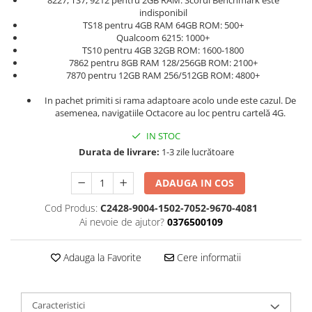
indisponibil
TS18 pentru 4GB RAM 64GB ROM: 500+
Qualcoom 6215: 1000+
TS10 pentru 4GB 32GB ROM: 1600-1800
7862 pentru 8GB RAM 128/256GB ROM: 2100+
7870 pentru 12GB RAM 256/512GB ROM: 4800+
In pachet primiti si rama adaptoare acolo unde este cazul. De
asemenea, navigatiile Octacore au loc pentru cartelă 4G.
IN STOC
Durata de livrare:
1-3 zile lucrătoare
ADAUGA IN COS
Cod Produs:
C2428-9004-1502-7052-9670-4081
Ai nevoie de ajutor?
0376500109
Adauga la Favorite
Cere informatii
Caracteristici