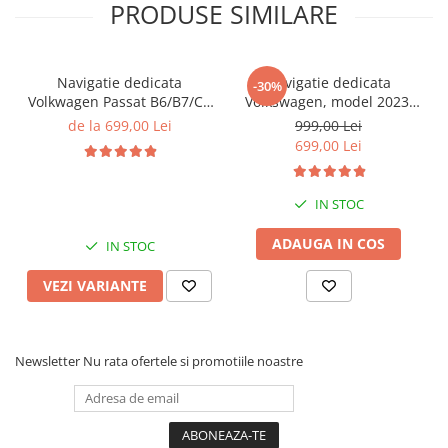
PRODUSE SIMILARE
Navigatie dedicata
Navigatie dedicata
-30%
Volkwagen Passat B6/B7/CC
Volkswagen, model 2023,
Gri, 4GB RAM 64GB ROM,
4GB RAM 64GB ROM,
de la 699,00 Lei
999,00 Lei
Quadcore, Android 14,
Quadcore, Android 14,
699,00 Lei
Display QLED 10", DSP,
Display QLED 7", DSP,
Carplay&Android Auto,
Carplay&Android Auto,
Suport came
Suport camere AHD
IN STOC
ADAUGA IN COS
IN STOC
VEZI VARIANTE
Newsletter
Nu rata ofertele si promotiile noastre