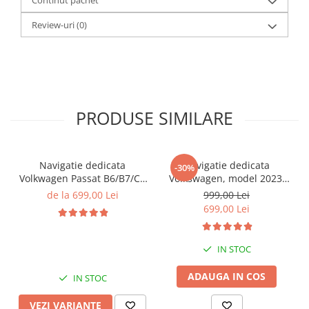
Review-uri
(0)
PRODUSE SIMILARE
Navigatie dedicata
Navigatie dedicata
-30%
Volkwagen Passat B6/B7/CC
Volkswagen, model 2023,
Gri, 4GB RAM 64GB ROM,
4GB RAM 64GB ROM,
de la 699,00 Lei
999,00 Lei
Quadcore, Android 14,
Quadcore, Android 14,
699,00 Lei
Display QLED 10", DSP,
Display QLED 7", DSP,
Carplay&Android Auto,
Carplay&Android Auto,
Suport came
Suport camere AHD
IN STOC
ADAUGA IN COS
IN STOC
VEZI VARIANTE