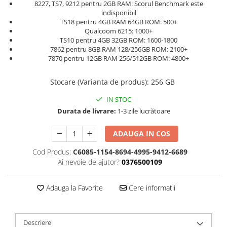
8227, TS7, 9212 pentru 2GB RAM: Scorul Benchmark este
indisponibil
TS18 pentru 4GB RAM 64GB ROM: 500+
Qualcoom 6215: 1000+
TS10 pentru 4GB 32GB ROM: 1600-1800
7862 pentru 8GB RAM 128/256GB ROM: 2100+
7870 pentru 12GB RAM 256/512GB ROM: 4800+
Stocare (Varianta de produs)
:
256 GB
IN STOC
Durata de livrare:
1-3 zile lucrătoare
ADAUGA IN COS
Cod Produs:
C6085-1154-8694-4995-9412-6689
Ai nevoie de ajutor?
0376500109
Adauga la Favorite
Cere informatii
Descriere