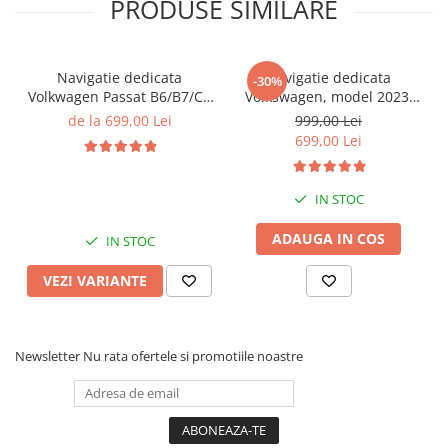
PRODUSE SIMILARE
Navigatie dedicata
Navigatie dedicata
-30%
Volkwagen Passat B6/B7/CC
Volkswagen, model 2023,
Gri, 4GB RAM 64GB ROM,
4GB RAM 64GB ROM,
de la 699,00 Lei
999,00 Lei
Quadcore, Android 14,
Quadcore, Android 14,
699,00 Lei
Display QLED 10", DSP,
Display QLED 7", DSP,
Carplay&Android Auto,
Carplay&Android Auto,
Suport came
Suport camere AHD
IN STOC
ADAUGA IN COS
IN STOC
VEZI VARIANTE
Newsletter
Nu rata ofertele si promotiile noastre