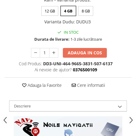
12 GB
4 GB
8 GB
Varianta Dudu
:
DUDU3
IN STOC
Durata de livrare:
1-3 zile lucrătoare
ADAUGA IN COS
Cod Produs:
DD3-UNI-464-9665-3831-507-6137
Ai nevoie de ajutor?
0376500109
Adauga la Favorite
Cere informatii
Descriere